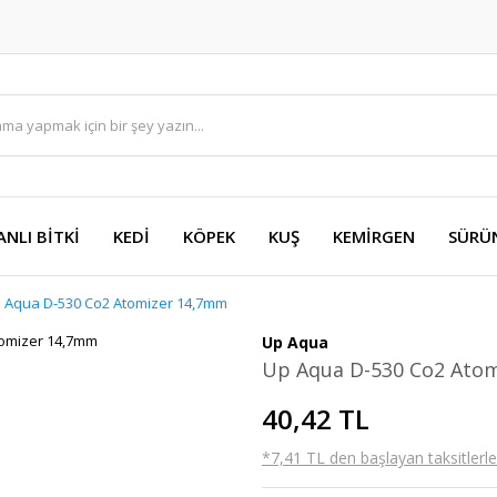
ANLI BİTKİ
KEDİ
KÖPEK
KUŞ
KEMİRGEN
SÜRÜ
 Aqua D-530 Co2 Atomizer 14,7mm
Up Aqua
Up Aqua D-530 Co2 Ato
40,42 TL
*7,41 TL den başlayan taksitlerle!