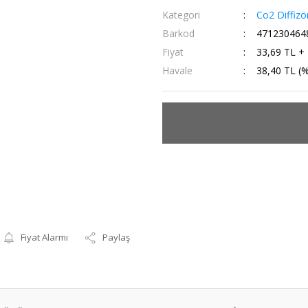
Kategori
Co2 Diffizör
Barkod
471230464
Fiyat
33,69 TL +
Havale
38,40 TL (%
Fiyat Alarmı
Paylaş