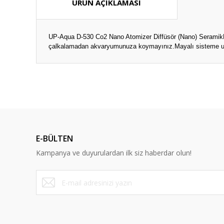
ÜRÜN AÇIKLAMASI
UP-Aqua D-530 Co2 Nano Atomizer Diffüsör (Nano) SeramikBo
çalkalamadan akvaryumunuza koymayınız.Mayalı sisteme uygu
Bu ürünün fiyat bilgisi, resim, ürün açıklamalarında ve diğ
Görüş ve önerileriniz için teşekkür ederiz.
Ürün resmi kalitesiz, bozuk veya görüntülenemiyor.
Ürün açıklamasında eksik bilgiler bulunuyor.
E-BÜLTEN
Ürün bilgilerinde hatalar bulunuyor.
Kampanya ve duyurulardan ilk siz haberdar olun!
Ürün fiyatı diğer sitelerden daha pahalı.
Bu ürüne benzer farklı alternatifler olmalı.