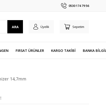
0530 174 79 56
ARA
Üyelik
Sepetim
NGEN
FIRSAT ÜRÜNLER
KARGO TAKİBİ
BANKA BİLGİ
mizer 14,7mm
!