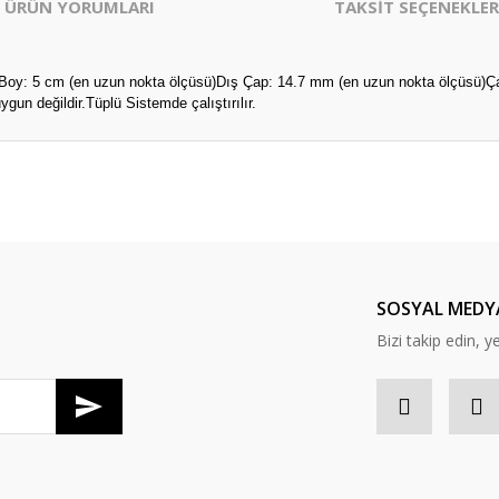
ÜRÜN YORUMLARI
TAKSİT SEÇENEKLER
y: 5 cm (en uzun nokta ölçüsü)Dış Çap: 14.7 mm (en uzun nokta ölçüsü)Çamaş
n değildir.Tüplü Sistemde çalıştırılır.
er konularda yetersiz gördüğünüz noktaları öneri formunu kullanarak tarafım
Bu ürüne ilk yorumu siz yapın!
Yorum Yaz
SOSYAL MEDY
Bizi takip edin, y