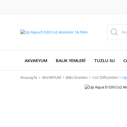
AKVARYUM
BALIK YEMLERİ
TUZLU SU
C
Anasayfa
AKVARYUM
Bitki Ürünleri
Co2 Diffizörleri
Up