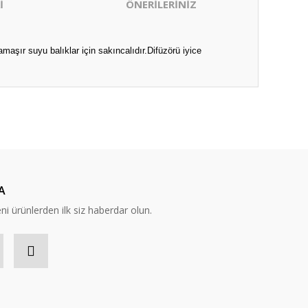
İ
ÖNERİLERİNİZ
ır suyu balıklar için sakıncalıdır.Difüzörü iyice
ıza iletebilirsiniz.
A
eni ürünlerden ilk siz haberdar olun.