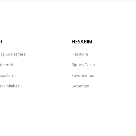
Gönder
R
HESABIM
tış Sözleşmesi
Hesabım
Güvenlik
Sipariş Takip
oşullari
Favorileriniz
er Politikası
Sepetiniz