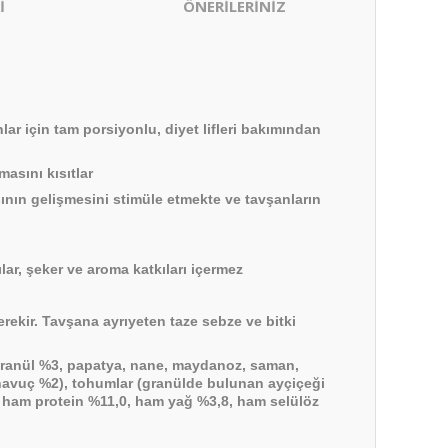
İ
ÖNERİLERİNİZ
ar için tam porsiyonlu, diyet lifleri bakımından
asını kısıtlar
nın gelişmesini stimüle etmekte ve tavşanların
ar, şeker ve aroma katkıları içermez
rekir. Tavşana ayrıyeten taze sebze ve bitki
en granül %3, papatya, nane, maydanoz, saman,
havuç %2), tohumlar (granülde bulunan ayçiçeği
ham protein %11,0, ham yağ %3,8, ham selülöz