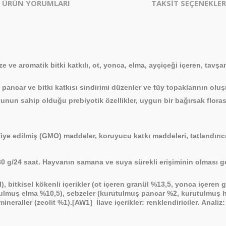
ÜRÜN YORUMLARI
TAKSİT SEÇENEKLER
aromatik bitki katkılı, ot, yonca, elma, ayçiçeği içeren, tavşanl
pancar ve bitki katkısı sindirimi düzenler ve tüy topaklarının oluşm
n sahip olduğu prebiyotik özellikler, uygun bir bağırsak florası
e edilmiş (GMO) maddeler, koruyucu katkı maddeleri, tatlandırıcıl
80 g/24 saat. Hayvanın samana ve suya sürekli erişiminin olması ge
il), bitkisel kökenli içerikler (ot içeren granül %13,5, yonca içer
tulmuş elma %10,5), sebzeler (kurutulmuş pancar %2, kurutulmuş 
ineraller (zeolit %1)
.
[AW1]
İlave içerikler:
renklendiriciler.
Analiz: