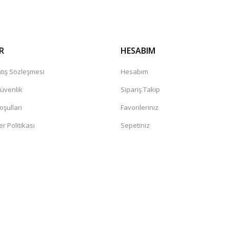
R
HESABIM
tış Sözleşmesi
Hesabım
Güvenlik
Sipariş Takip
oşullari
Favorileriniz
er Politikası
Sepetiniz