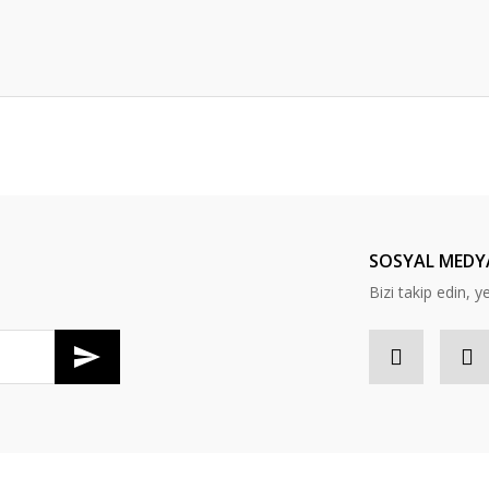
er konularda yetersiz gördüğünüz noktaları öneri formunu kullanarak tarafım
Bu ürüne ilk yorumu siz yapın!
Yorum Yaz
SOSYAL MEDY
Bizi takip edin, y
Gönder