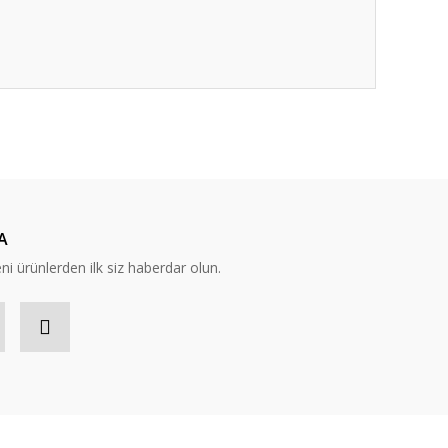
ıza iletebilirsiniz.
A
eni ürünlerden ilk siz haberdar olun.