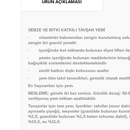
ÜRÜN AÇIKLAMASI
SEBZE VE BİTKİ KATKILI TAVŞAN YEMİ
· vitaminler bakımından zengin kurutulmuş sebze ve 
zengin bir granül yemdir
· içeriğinde bol miktarda bulunan diyet lifleri ile 
· yemin içeriğinde bulunan maddelerinin birçoğunu
bağışıklık sistemlerini desteklemektedir
· zeolit katkısı dışkı kokusunu azaltır
· yem tüm tahıl tanecikleri, genetik olarak modifiy
Ev hayvanları için yem.
BESLEME:
günde iki kez veriniz. Günlük dozaj: 50-
veriliyorsa yem miktarı azaltılabilir.
Tavşanlar için tam yem.
İçerikler:
tahıllar (mısır dah
aynısefa çiçeği), meyveler (granülde bulunan kuru
%1,5, granülde bulunan %1,5 keten tohumu dahil), m
%15,5, su %11,0.