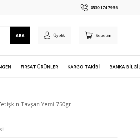
0530 174 79 56
ARA
Üyelik
Sepetim
NGEN
FIRSAT ÜRÜNLER
KARGO TAKİBİ
BANKA BİLGİ
etişkin Tavşan Yemi 750gr
e!!