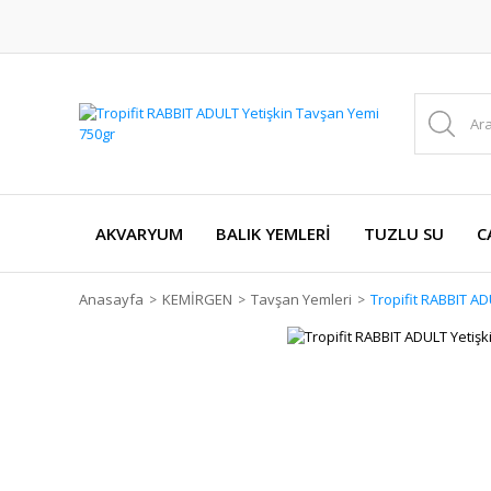
AKVARYUM
BALIK YEMLERİ
TUZLU SU
C
Anasayfa
KEMİRGEN
Tavşan Yemleri
Tropifit RABBIT A