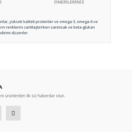
İ
ÖNERİLERİNİZ
unlar, yüksek kaliteli proteinler ve omega-3, omega-6 ve
rın renklerini canlılaştırırken sarımsak ve beta-glukan
indirimi düzenler.
ıza iletebilirsiniz.
A
eni ürünlerden ilk siz haberdar olun.