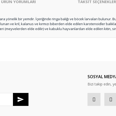
ÜRÜN YORUMLARI
TAKSİT SEÇENEKLER
 yönelik bir yemdir. İçeriğinde ringa balığı ve böcek larvaları bulunur. B
unan ve kril, kalanus ve kırmızı biberden elde edilen karotenoidler balıkla
 lifleri (meyvelerden elde edilir) ve kabuklu hayvanlardan elde edilen kitin, s
er konularda yetersiz gördüğünüz noktaları öneri formunu kullanarak tarafım
Bu ürüne ilk yorumu siz yapın!
Yorum Yaz
SOSYAL MEDY
Bizi takip edin, y