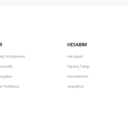
Gönder
R
HESABIM
tış Sözleşmesi
Hesabım
Güvenlik
Sipariş Takip
oşullari
Favorileriniz
er Politikası
Sepetiniz