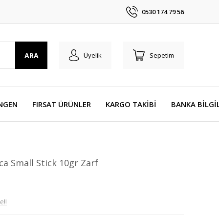
0530 174 79 56
ARA
Üyelik
Sepetim
NGEN
FIRSAT ÜRÜNLER
KARGO TAKİBİ
BANKA BİLGİ
ca Small Stick 10gr Zarf
e!!