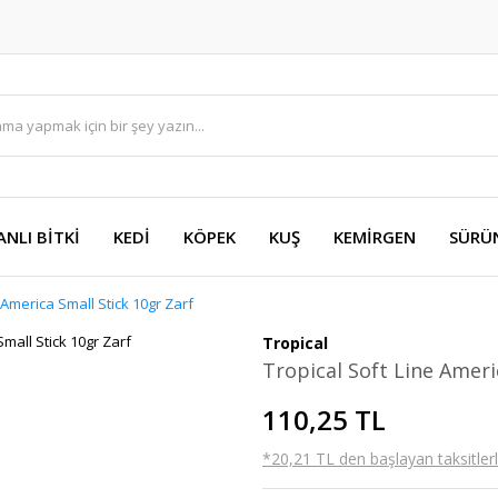
ANLI BİTKİ
KEDİ
KÖPEK
KUŞ
KEMİRGEN
SÜRÜ
 America Small Stick 10gr Zarf
Tropical
Tropical Soft Line Ameri
110,25 TL
*20,21 TL den başlayan taksitlerl