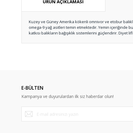
ÜRÜN AÇIKLAMASI
Kuzey ve Güney Amerika kökenli omnivor ve etobur balıklara
omega-9 yağ asitleri temin etmektedir. Yemin içeriğinde bul
katkısı balıkların bağışıklık sistemlerini güçlendirir. Diyet
Bu ürünün fiyat bilgisi, resim, ürün açıklamalarında ve diğ
Görüş ve önerileriniz için teşekkür ederiz.
Ürün resmi kalitesiz, bozuk veya görüntülenemiyor.
Ürün açıklamasında eksik bilgiler bulunuyor.
E-BÜLTEN
Ürün bilgilerinde hatalar bulunuyor.
Kampanya ve duyurulardan ilk siz haberdar olun!
Ürün fiyatı diğer sitelerden daha pahalı.
Bu ürüne benzer farklı alternatifler olmalı.