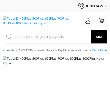
0530 174 79 56
ARA
Anasayfa
AKVARYUM
Yedek Parça
Dış Filtre Kova Klipsleri
Tetra EX 400P