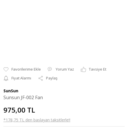
Yorum Yaz
Tavsiye Et
Fiyat Alarmı
Paylaş
SunSun
Sunsun JF-002 Fan
975,00 TL
*178,75 TL den başlayan taksitlerle!!