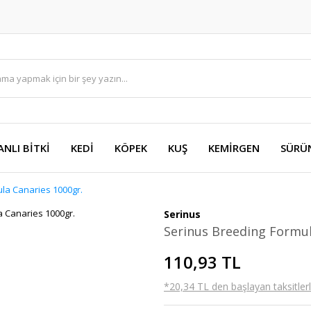
ANLI BİTKİ
KEDİ
KÖPEK
KUŞ
KEMİRGEN
SÜRÜ
la Canaries 1000gr.
Serinus
Serinus Breeding Formul
110,93 TL
*20,34 TL den başlayan taksitlerl