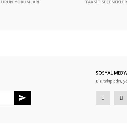
ÜRÜN YORUMLARI
TAKSİT SEÇENEKLER
er konularda yetersiz gördüğünüz noktaları öneri formunu kullanarak tarafım
Bu ürüne ilk yorumu siz yapın!
Yorum Yaz
SOSYAL MEDY
Bizi takip edin, y