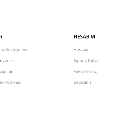
Gönder
R
HESABIM
tış Sözleşmesi
Hesabım
Güvenlik
Sipariş Takip
oşullari
Favorileriniz
er Politikası
Sepetiniz