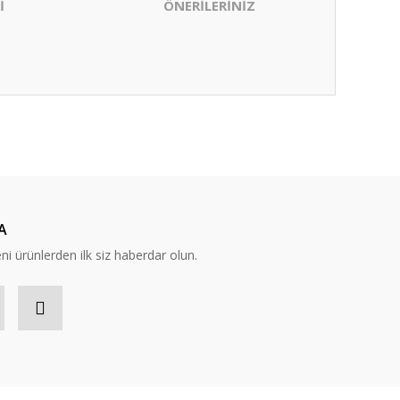
İ
ÖNERİLERİNİZ
ıza iletebilirsiniz.
A
eni ürünlerden ilk siz haberdar olun.