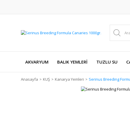
AKVARYUM
BALIK YEMLERİ
TUZLU SU
C
Anasayfa
KUŞ
Kanarya Yemleri
Serinus Breeding Formu