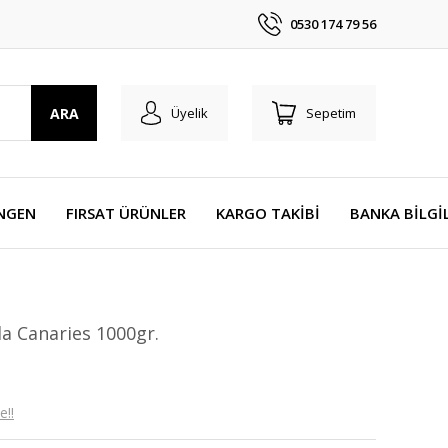
0530 174 79 56
ARA
Üyelik
Sepetim
NGEN
FIRSAT ÜRÜNLER
KARGO TAKİBİ
BANKA BİLGİ
a Canaries 1000gr.
e!!