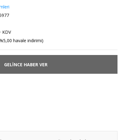
mleri
5977
+ KDV
%5,00 havale indirimi)
GELİNCE HABER VER