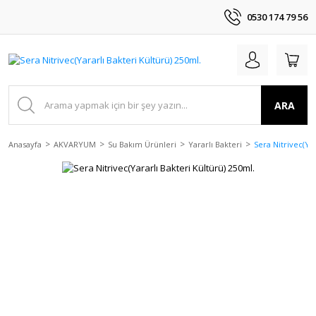
0530 174 79 56
ARA
Anasayfa
AKVARYUM
Su Bakım Ürünleri
Yararlı Bakteri
Sera Nitrivec(Yar