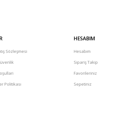
Gönder
R
HESABIM
tış Sözleşmesi
Hesabım
Güvenlik
Sipariş Takip
oşullari
Favorileriniz
er Politikası
Sepetiniz