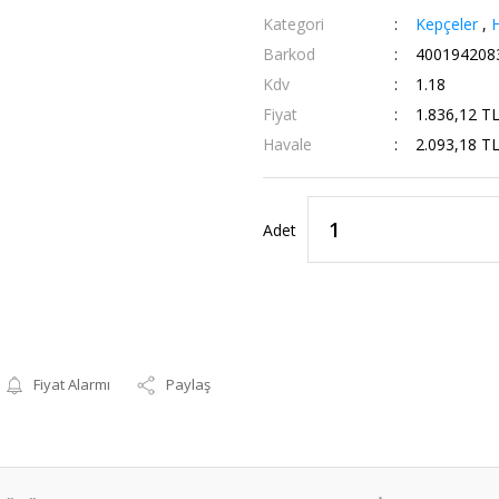
Kategori
Kepçeler
,
H
Barkod
400194208
Kdv
1.18
Fiyat
1.836,12 T
Havale
2.093,18 TL
Adet
Fiyat Alarmı
Paylaş