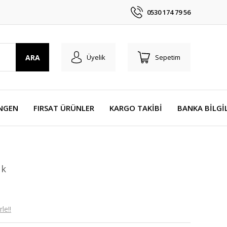
0530 174 79 56
ARA
Üyelik
Sepetim
NGEN
FIRSAT ÜRÜNLER
KARGO TAKİBİ
BANKA BİLGİ
ük
le!!