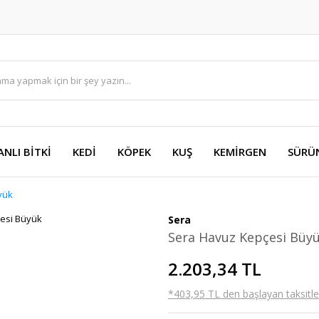
ANLI BİTKİ
KEDİ
KÖPEK
KUŞ
KEMİRGEN
SÜRÜ
yük
Sera
Sera Havuz Kepçesi Büy
2.203,34 TL
*403,95 TL den başlayan taksitler