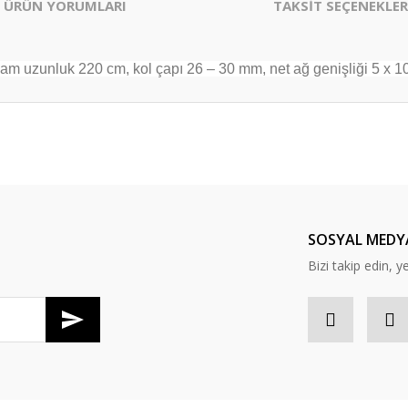
ÜRÜN YORUMLARI
TAKSİT SEÇENEKLER
plam uzunluk 220 cm, kol çapı 26 – 30 mm, net ağ genişliği 5 x 
er konularda yetersiz gördüğünüz noktaları öneri formunu kullanarak tarafım
Bu ürüne ilk yorumu siz yapın!
Yorum Yaz
SOSYAL MEDY
Bizi takip edin, y