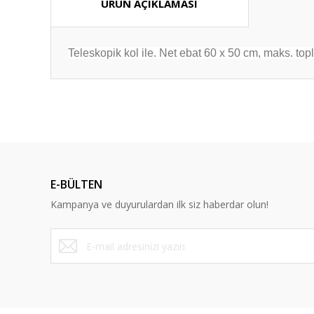
ÜRÜN AÇIKLAMASI
Teleskopik kol ile. Net ebat 60 x 50 cm, maks. to
Bu ürünün fiyat bilgisi, resim, ürün açıklamalarında ve diğ
Görüş ve önerileriniz için teşekkür ederiz.
Ürün resmi kalitesiz, bozuk veya görüntülenemiyor.
Ürün açıklamasında eksik bilgiler bulunuyor.
E-BÜLTEN
Ürün bilgilerinde hatalar bulunuyor.
Kampanya ve duyurulardan ilk siz haberdar olun!
Ürün fiyatı diğer sitelerden daha pahalı.
Bu ürüne benzer farklı alternatifler olmalı.