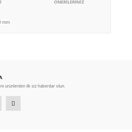
İ
ÖNERİLERİNİZ
10 mm
ıza iletebilirsiniz.
A
eni ürünlerden ilk siz haberdar olun.