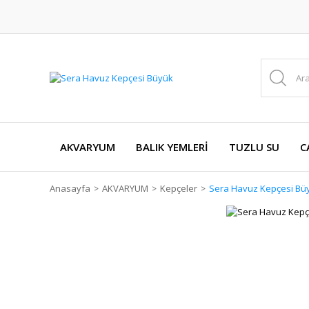
AKVARYUM
BALIK YEMLERİ
TUZLU SU
C
Anasayfa
AKVARYUM
Kepçeler
Sera Havuz Kepçesi Bü