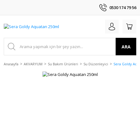
0530 174 79 56
ARA
Anasayfa
AKVARYUM
Su Bakım Ürünleri
Su Düzenleyici
Sera Goldy Aqu