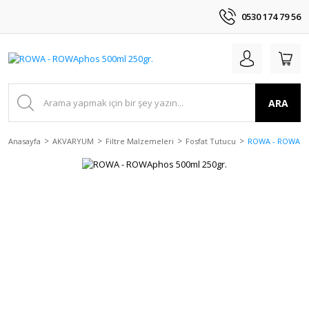
0530 174 79 56
ARA
Anasayfa
AKVARYUM
Filtre Malzemeleri
Fosfat Tutucu
ROWA - ROWApho