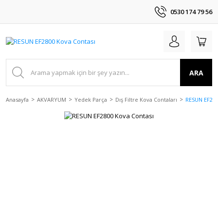
0530 174 79 56
ARA
Anasayfa
AKVARYUM
Yedek Parça
Dış Filtre Kova Contaları
RESUN EF280