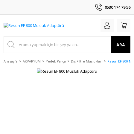
0530 174 79 56
ARA
Anasayfa
AKVARYUM
Yedek Parça
Dış Filtre Muslukları
Resun EF 800 Mu