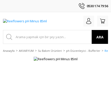
0530 174 79 56
ARA
Anasayfa
AKVARYUM
Su Bakım Ürünleri
ph Düzenleyici - Bufferler
Reef