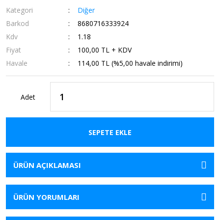
Kategori
Diğer
Barkod
8680716333924
Kdv
1.18
Fiyat
100,00 TL + KDV
Havale
114,00 TL (%5,00 havale indirimi)
Adet
SEPETE EKLE
ÜRÜN AÇIKLAMASI
ÜRÜN YORUMLARI