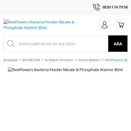
0530 174 79 56
ARA
Anasayfa
AKVARYUM
Su Bakım Ürünleri
Yararlı Bakteri
ReeFlowers Bact