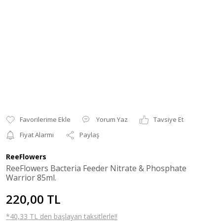
Yorum Yaz
Tavsiye Et
Fiyat Alarmı
Paylaş
ReeFlowers
ReeFlowers Bacteria Feeder Nitrate & Phosphate
Warrior 85ml.
220,00 TL
*40,33 TL den başlayan taksitlerle!!