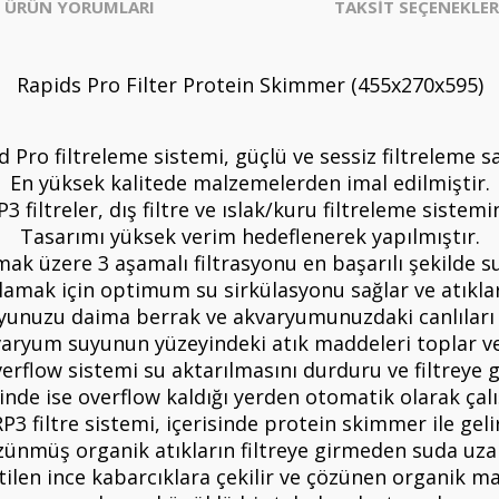
ÜRÜN YORUMLARI
TAKSİT SEÇENEKLER
Rapids Pro Filter Protein Skimmer (455x270x595)
d Pro filtreleme sistemi, güçlü ve sessiz filtreleme sa
En yüksek kalitede malzemelerden imal edilmiştir.
3 filtreler, dış filtre ve ıslak/kuru filtreleme sistem
Tasarımı yüksek verim hedeflenerek yapılmıştır.
ak üzere 3 aşamalı filtrasyonu en başarılı şekilde s
ğlamak için optimum su sirkülasyonu sağlar ve atıkları 
unuzu daima berrak ve akvaryumunuzdaki canlıları sa
aryum suyunun yüzeyindeki atık maddeleri toplar ve 
verflow sistemi su aktarılmasını durduru ve filtreye 
iğinde ise overflow kaldığı yerden otomatik olarak ça
RP3 filtre sistemi, içerisinde protein skimmer ile gelir
ünmüş organik atıkların filtreye girmeden suda uzakl
tilen ince kabarcıklara çekilir ve çözünen organik m