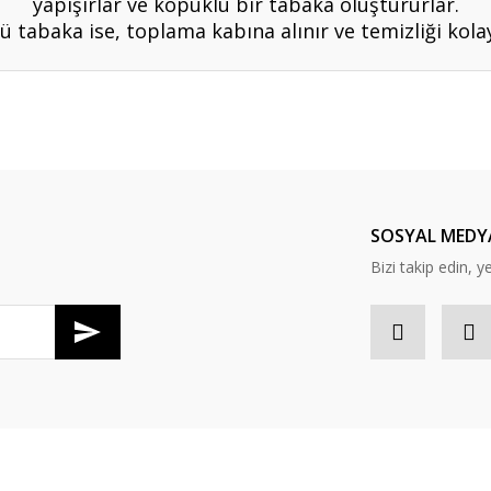
yapışırlar ve köpüklü bir tabaka oluştururlar.
 tabaka ise, toplama kabına alınır ve temizliği kolay
er konularda yetersiz gördüğünüz noktaları öneri formunu kullanarak tarafım
Bu ürüne ilk yorumu siz yapın!
Yorum Yaz
SOSYAL MEDY
Bizi takip edin, y
Gönder