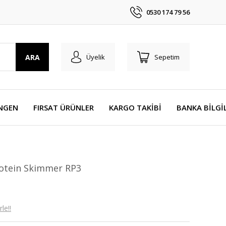
0530 174 79 56
ARA
Üyelik
Sepetim
NGEN
FIRSAT ÜRÜNLER
KARGO TAKİBİ
BANKA BİLGİ
Protein Skimmer RP3
le!!