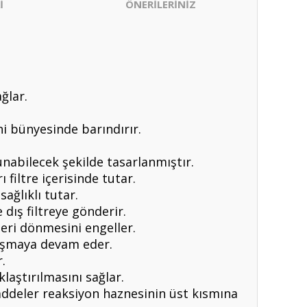
İ
ÖNERİLERİNİZ
ğlar.
ini bünyesinde barındırır.
unabilecek şekilde tasarlanmıştır.
filtre içerisinde tutar.
ğlıklı tutar.
dış filtreye gönderir.
geri dönmesini engeller.
lışmaya devam eder.
.
aştırılmasını sağlar.
addeler reaksiyon haznesinin üst kısmına