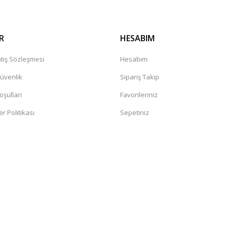
R
HESABIM
tış Sözleşmesi
Hesabım
Güvenlik
Sipariş Takip
oşullari
Favorileriniz
er Politikası
Sepetiniz