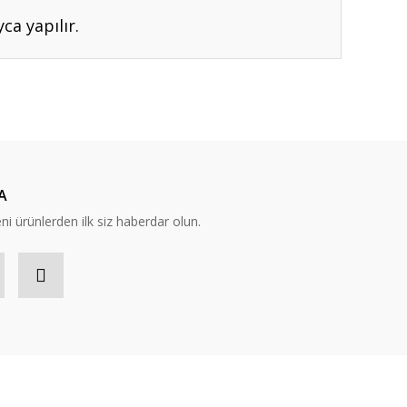
ca yapılır.
ıza iletebilirsiniz.
A
eni ürünlerden ilk siz haberdar olun.