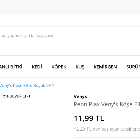
ANLI BİTKİ
KEDİ
KÖPEK
KUŞ
KEMİRGEN
SÜRÜ
Veny's Köşe Filtre Büyük CF-1
Venys
Penn Plax Veny's Köşe Fi
11,99 TL
*2,20 TL den başlayan taksitlerle!