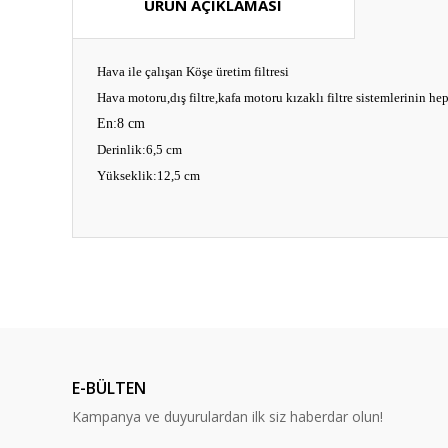
ÜRÜN AÇIKLAMASI
Hava ile çalışan Köşe üretim filtresi
Hava motoru,dış filtre,kafa motoru kızaklı filtre sistemlerinin he
En:8 cm
Derinlik:6,5 cm
Yükseklik:12,5 cm
Bu ürünün fiyat bilgisi, resim, ürün açıklamalarında ve diğ
Görüş ve önerileriniz için teşekkür ederiz.
Ürün resmi kalitesiz, bozuk veya görüntülenemiyor.
Ürün açıklamasında eksik bilgiler bulunuyor.
E-BÜLTEN
Ürün bilgilerinde hatalar bulunuyor.
Kampanya ve duyurulardan ilk siz haberdar olun!
Ürün fiyatı diğer sitelerden daha pahalı.