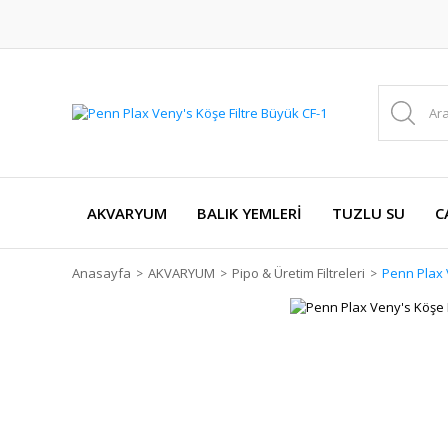
AKVARYUM
BALIK YEMLERİ
TUZLU SU
C
Anasayfa
AKVARYUM
Pipo & Üretim Filtreleri
Penn Plax 