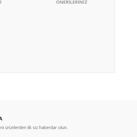
İ
ÖNERİLERİNİZ
ıza iletebilirsiniz.
A
eni ürünlerden ilk siz haberdar olun.