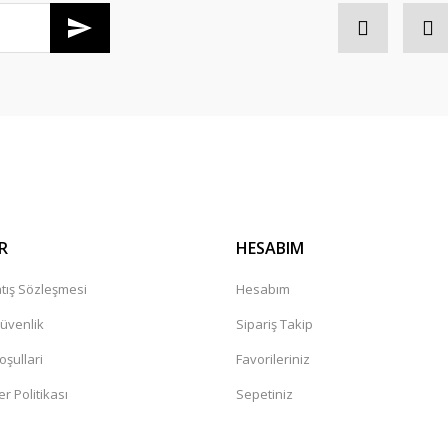
Gönder
R
HESABIM
tış Sözleşmesi
Hesabım
Güvenlik
Sipariş Takip
oşullari
Favorileriniz
er Politikası
Sepetiniz