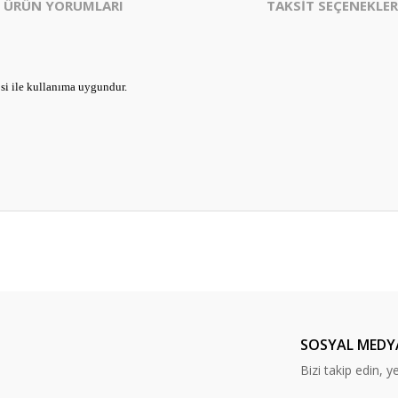
ÜRÜN YORUMLARI
TAKSİT SEÇENEKLER
psi ile kullanıma uygundur.
er konularda yetersiz gördüğünüz noktaları öneri formunu kullanarak tarafım
Bu ürüne ilk yorumu siz yapın!
Yorum Yaz
SOSYAL MEDY
Bizi takip edin, y