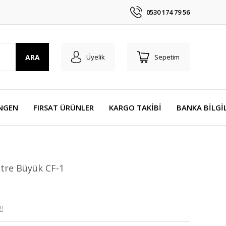
0530 174 79 56
ARA
Üyelik
Sepetim
NGEN
FIRSAT ÜRÜNLER
KARGO TAKİBİ
BANKA BİLGİ
ltre Büyük CF-1
!