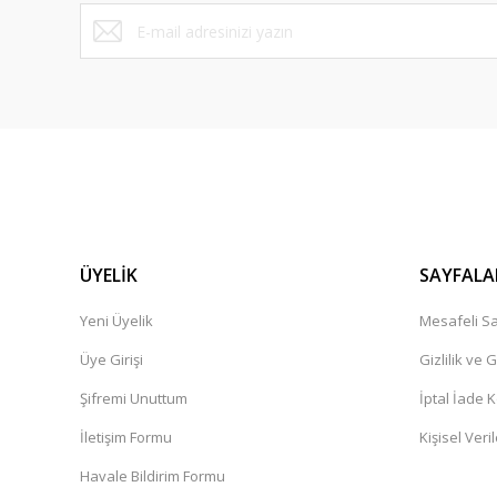
Bu ürüne benzer farklı alternatifler olmalı.
ÜYELİK
SAYFALA
Yeni Üyelik
Mesafeli Sa
Üye Girişi
Gizlilik ve 
Şifremi Unuttum
İptal İade K
İletişim Formu
Kişisel Veril
Havale Bildirim Formu