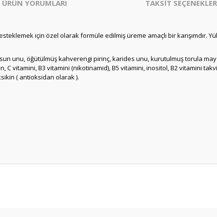
ÜRÜN YORUMLARI
TAKSİT SEÇENEKLER
desteklemek için özel olarak formüle edilmiş üreme amaçlı bir karışımdır. Yü
yosun unu, öğütülmüş kahverengi pirinç, karides unu, kurutulmuş torula mayas
n, C vitamini, B3 vitamini (nikotinamid), B5 vitamini, inositol, B2 vitamini takviy
sikin ( antioksidan olarak ).
er konularda yetersiz gördüğünüz noktaları öneri formunu kullanarak tarafım
Bu ürüne ilk yorumu siz yapın!