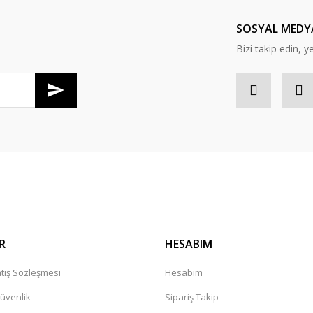
Yorum Yaz
SOSYAL MEDY
Bizi takip edin, y
Gönder
R
HESABIM
tış Sözleşmesi
Hesabım
Güvenlik
Sipariş Takip