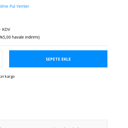
lme Pul Yemler
+ KDV
%5,00 havale indirimi)
SEPETE EKLE
gün kargo