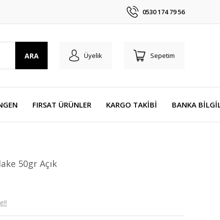
0530 174 79 56
ARA
Üyelik
Sepetim
NGEN
FIRSAT ÜRÜNLER
KARGO TAKİBİ
BANKA BİLGİ
lake 50gr Açık
e!!