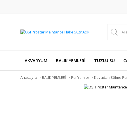
AKVARYUM
BALIK YEMLERİ
TUZLU SU
C
Anasayfa
BALIK YEMLERİ
Pul Yemler
Kovadan Bölme Pul