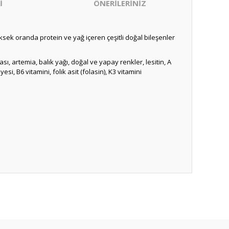
İ
ÖNERİLERİNİZ
ksek oranda protein ve yağ içeren çeşitli doğal bileşenler
ı, artemia, balık yağı, doğal ve yapay renkler, lesitin, A
esi, B6 vitamini, folik asit (folasin), K3 vitamini
ıza iletebilirsiniz.