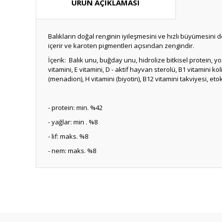
ÜRÜN AÇIKLAMASI
Balıkların doğal renginin iyileşmesini ve hızlı büyümesini 
içerir ve karoten pigmentleri açısından zengindir.
İçerik: Balık unu, buğday unu, hidrolize bitkisel protein, 
vitamini, E vitamini, D - aktif hayvan sterolü, B1 vitamini koli
(menadion), H vitamini (biyotin), B12 vitamini takviyesi, etok
- protein: min. %42
- yağlar: min . %8
- lif: maks. %8
- nem: maks. %8
Bu ürünün fiyat bilgisi, resim, ürün açıklamalarında ve diğ
Görüş ve önerileriniz için teşekkür ederiz.
Ürün resmi kalitesiz, bozuk veya görüntülenemiyor.