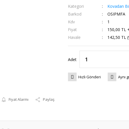
Kategori
Kovadan Bö
Barkod
OSIPMFA
Kdv
1
Fiyat
150,00 TL 
Havale
142,50 TL (
Adet
Hızlı Gönderi
Aynı 
Fiyat Alarmı
Paylaş