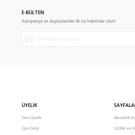
Ürün açıklamasında eksik bilgiler bulunuyor.
E-BÜLTEN
Ürün bilgilerinde hatalar bulunuyor.
Kampanya ve duyurulardan ilk siz haberdar olun!
Ürün fiyatı diğer sitelerden daha pahalı.
Bu ürüne benzer farklı alternatifler olmalı.
ÜYELİK
SAYFALA
Yeni Üyelik
Mesafeli Sa
Üye Girişi
Gizlilik ve 