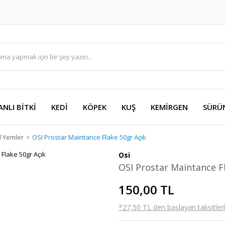
ANLI BİTKİ
KEDİ
KÖPEK
KUŞ
KEMİRGEN
SÜRÜ
 Yemler
OSI Prostar Maintance Flake 50gr Açık
Osi
OSI Prostar Maintance F
150,00 TL
*27,50 TL den başlayan taksitlerl