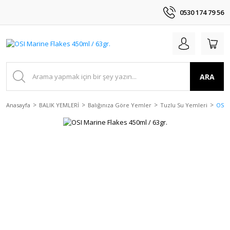
0530 174 79 56
ARA
Anasayfa
BALIK YEMLERİ
Balığınıza Göre Yemler
Tuzlu Su Yemleri
OSI M