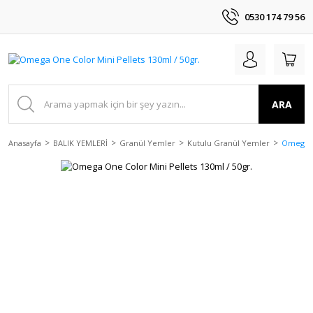
0530 174 79 56
ARA
Anasayfa
BALIK YEMLERİ
Granül Yemler
Kutulu Granül Yemler
Omega On