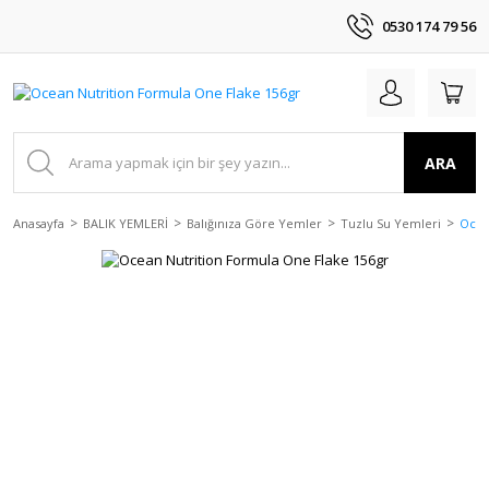
0530 174 79 56
ARA
Anasayfa
BALIK YEMLERİ
Balığınıza Göre Yemler
Tuzlu Su Yemleri
Ocea