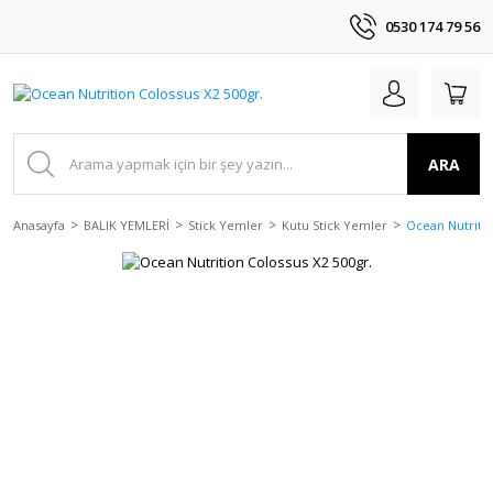
0530 174 79 56
ARA
Anasayfa
BALIK YEMLERİ
Stick Yemler
Kutu Stick Yemler
Ocean Nutritio