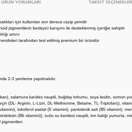
ÜRÜN YORUMLARI
TAKSİT SEÇENEKLER
alıkları için kullanılan son derece cazip yemdir
oid pigmentlerin besleyici karışımı ile desteklenmiş içeriğie sahiptir
lığı artırır
ühendisleri tarafından test edilmiş premium bir üründür
günde 2-3 yemleme yapılmalıdır.
ukan), salamura karides nauplii, buğday tohumu, soya lesitin, somon y
in (DL- Arginin, L-Lizin, DL-Methionine, Betaine, TL-Triptofan)), vitamin
vitamini), tokoferol asetat (E vitamini), pantotenik asit (B5 vitamini), me
, piridoksin (B6 vitamini)), tuzlu su karidesi nauplii, ton balığı yumurta,
 pigmentleri.