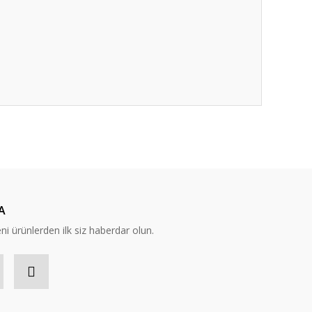
ıza iletebilirsiniz.
A
eni ürünlerden ilk siz haberdar olun.