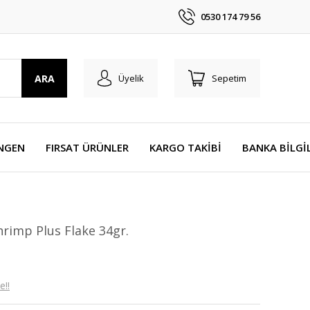
0530 174 79 56
ARA
Üyelik
Sepetim
NGEN
FIRSAT ÜRÜNLER
KARGO TAKİBİ
BANKA BİLGİ
hrimp Plus Flake 34gr.
e!!