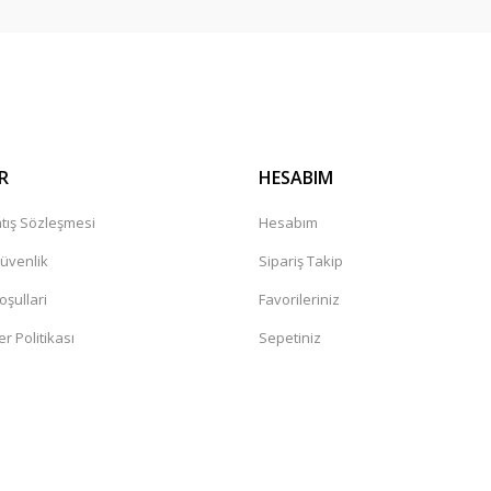
Gönder
R
HESABIM
tış Sözleşmesi
Hesabım
Güvenlik
Sipariş Takip
oşullari
Favorileriniz
er Politikası
Sepetiniz