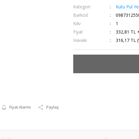
Kategori
Kutu Pul Y
Barkod
098731255
Kdv
1
Fiyat
332,81 TL 
Havale
316,17 TL (
Fiyat Alarmı
Paylaş