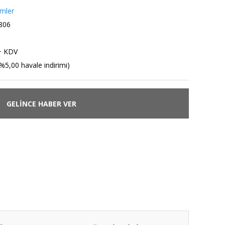
emler
806
+ KDV
%5,00 havale indirimi)
GELİNCE HABER VER