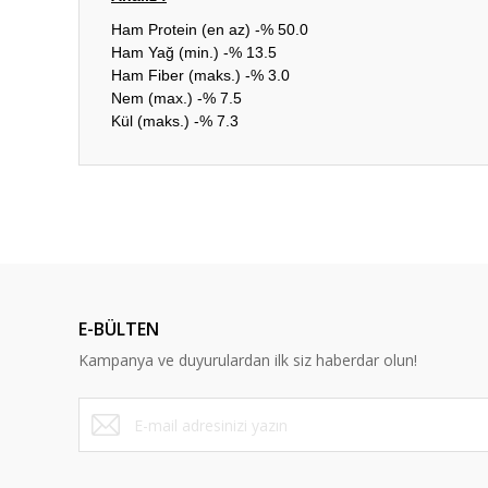
Ham Protein (en az) -% 50.0
Ham Yağ (min.) -% 13.5
Ham Fiber (maks.) -% 3.0
Nem (max.) -% 7.5
Kül (maks.) -% 7.3
Bu ürünün fiyat bilgisi, resim, ürün açıklamalarında ve diğ
Görüş ve önerileriniz için teşekkür ederiz.
Ürün resmi kalitesiz, bozuk veya görüntülenemiyor.
Ürün açıklamasında eksik bilgiler bulunuyor.
E-BÜLTEN
Ürün bilgilerinde hatalar bulunuyor.
Kampanya ve duyurulardan ilk siz haberdar olun!
Ürün fiyatı diğer sitelerden daha pahalı.
Bu ürüne benzer farklı alternatifler olmalı.