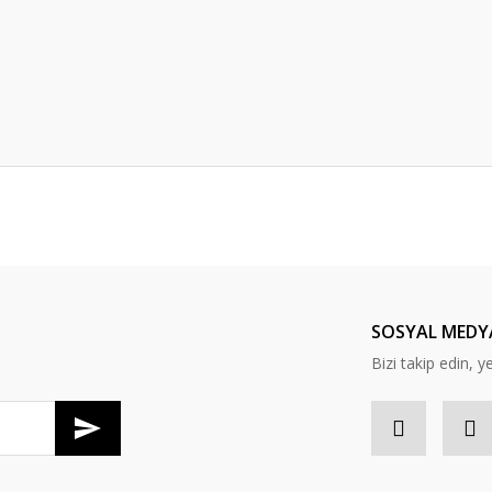
er konularda yetersiz gördüğünüz noktaları öneri formunu kullanarak tarafım
Bu ürüne ilk yorumu siz yapın!
Yorum Yaz
SOSYAL MEDY
Bizi takip edin, y