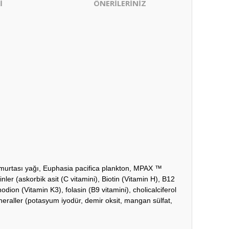
İ
ÖNERİLERİNİZ
umurtası yağı, Euphasia pacifica plankton, MPAX ™
ler (askorbik asit (C vitamini), Biotin (Vitamin H), B12
nodion (Vitamin K3), folasin (B9 vitamini), cholicalciferol
 mineraller (potasyum iyodür, demir oksit, mangan sülfat,