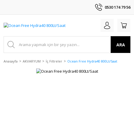
0530 174 79 56
ARA
Anasayfa
AKVARYUM
İç Filtreler
Ocean Free Hydra40 800Lt/Saat