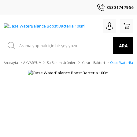
0530 174 79 56
ARA
Anasayfa
AKVARYUM
Su Bakım Ürünleri
Yararlı Bakteri
Oase WaterBalan