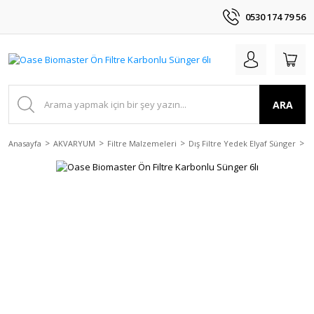
0530 174 79 56
ARA
Anasayfa
AKVARYUM
Filtre Malzemeleri
Dış Filtre Yedek Elyaf Sünger
O