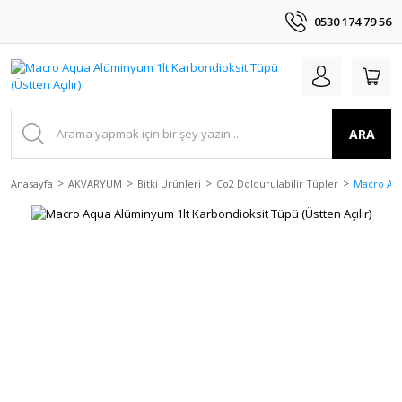
0530 174 79 56
ARA
Anasayfa
AKVARYUM
Bitki Ürünleri
Co2 Doldurulabilir Tüpler
Macro Aqu