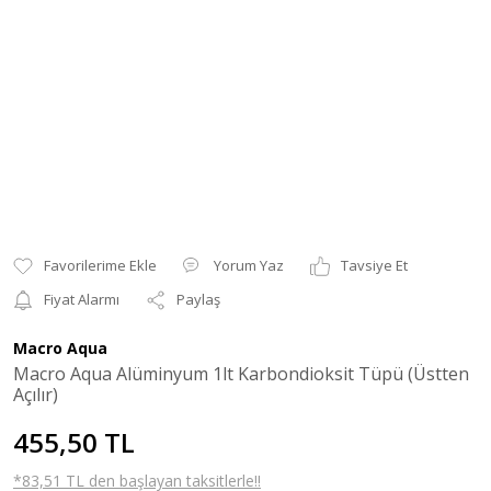
Yorum Yaz
Tavsiye Et
Fiyat Alarmı
Paylaş
Macro Aqua
Macro Aqua Alüminyum 1lt Karbondioksit Tüpü (Üstten
Açılır)
455,50 TL
*83,51 TL den başlayan taksitlerle!!