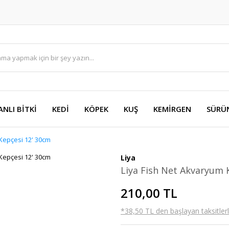
ANLI BİTKİ
KEDİ
KÖPEK
KUŞ
KEMİRGEN
SÜRÜ
Kepçesi 12' 30cm
Liya
Liya Fish Net Akvaryum 
210,00 TL
*38,50 TL den başlayan taksitlerl