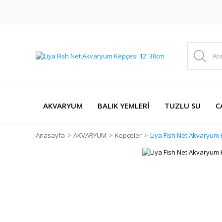
AKVARYUM
BALIK YEMLERİ
TUZLU SU
C
Anasayfa
AKVARYUM
Kepçeler
Liya Fish Net Akvaryum 