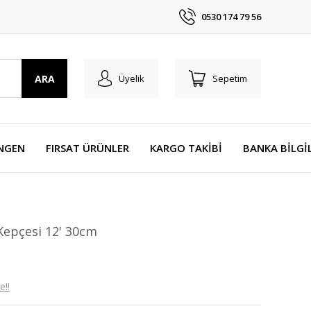
0530 174 79 56
ARA
Üyelik
Sepetim
NGEN
FIRSAT ÜRÜNLER
KARGO TAKİBİ
BANKA BİLGİ
Kepçesi 12' 30cm
e!!