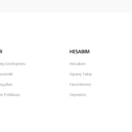
Gönder
R
HESABIM
tış Sözleşmesi
Hesabım
Güvenlik
Sipariş Takip
oşullari
Favorileriniz
er Politikası
Sepetiniz