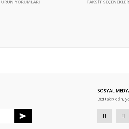
ÜRÜN YORUMLARI
TAKSİT SEÇENEKLER
er konularda yetersiz gördüğünüz noktaları öneri formunu kullanarak tarafım
Bu ürüne ilk yorumu siz yapın!
Yorum Yaz
SOSYAL MEDY
Bizi takip edin, y