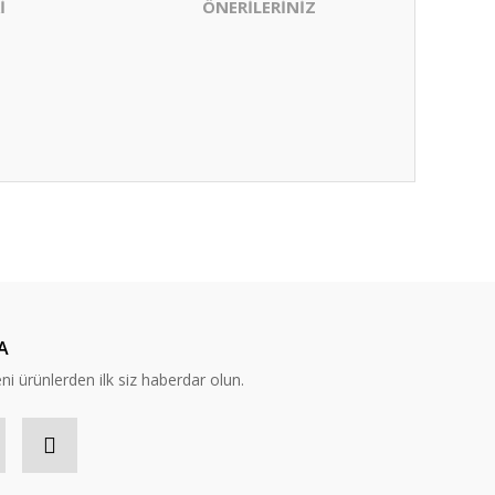
İ
ÖNERİLERİNİZ
ıza iletebilirsiniz.
A
eni ürünlerden ilk siz haberdar olun.