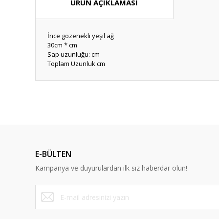
ÜRÜN AÇIKLAMASI
İnce gözenekli yeşil ağ
30cm * cm
Sap uzunluğu: cm
Toplam Uzunluk cm
Bu ürünün fiyat bilgisi, resim, ürün açıklamalarında ve diğ
Görüş ve önerileriniz için teşekkür ederiz.
Ürün resmi kalitesiz, bozuk veya görüntülenemiyor.
Ürün açıklamasında eksik bilgiler bulunuyor.
E-BÜLTEN
Ürün bilgilerinde hatalar bulunuyor.
Kampanya ve duyurulardan ilk siz haberdar olun!
Ürün fiyatı diğer sitelerden daha pahalı.
Bu ürüne benzer farklı alternatifler olmalı.