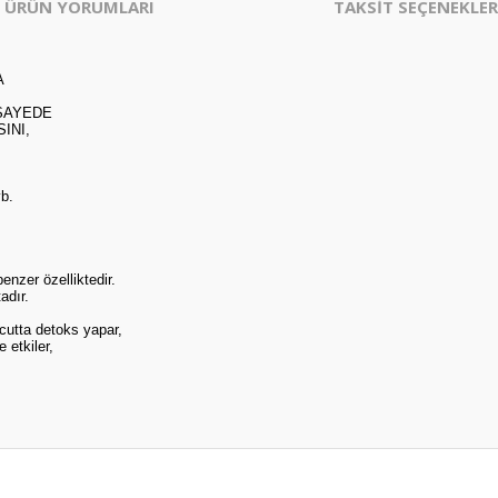
ÜRÜN YORUMLARI
TAKSİT SEÇENEKLER
A
 SAYEDE
INI,
vb.
enzer özelliktedir.
adır.
ücutta detoks yapar,
 etkiler,
er konularda yetersiz gördüğünüz noktaları öneri formunu kullanarak tarafım