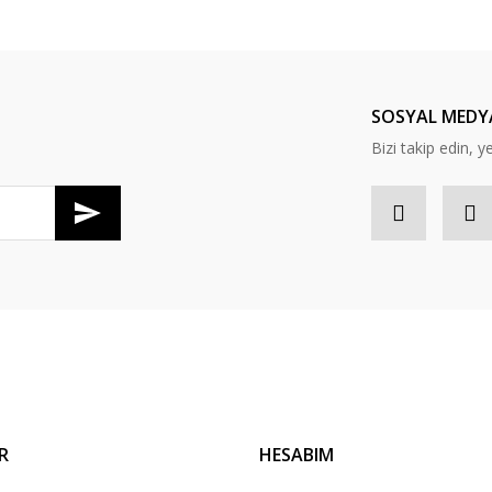
Bu ürüne ilk yorumu siz yapın!
Yorum Yaz
SOSYAL MEDY
Bizi takip edin, y
Gönder
R
HESABIM