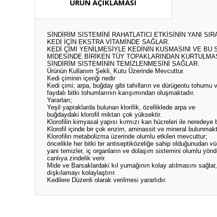
ÜRÜN AÇIKLAMASI
SİNDİRİM SİSTEMİNİ RAHATLATICI ETKİSİNİN YANI SIR
KEDİ İÇİN EKSTRA VİTAMİNDE SAĞLAR.
KEDİ ÇİMİ YENİLMESİYLE KEDİNİN KUSMASINI VE BU
MİDESİNDE BİRİKEN TÜY TOPAKLARINDAN KURTULMAS
SİNDİRİM SİSTEMİNİN TEMİZLENMESİNİ SAĞLAR.
Ürünün Kullanım Şekli, Kutu Üzerinde Mevcuttur.
Kedi çiminin içeriği nedir
Kedi çimi; arpa, buğday gibi tahılların ve dürügeotu tohumu 
faydalı bitki tohumlarının karışımından oluşmaktadır.
Yararları;
Yeşil yapraklarda bulunan klorifik, özelliklede arpa ve
buğdaydaki klorofil miktarı çok yüksektir.
Klorofilin kimyasal yapısı kırmızı kan hücreleri ile neredeye b
Klorofil içinde bir çok enzim, aminassit ve mineral bulunmakt
Klorofilin metabolizma üzerinde olumlu etkileri mevcuttur;
öncelikle her bitki bir antiseptiközeliğe sahip olduğunudan v
yani temizler, iç organların ve dolaşım sistemini olumlu yönde
canlıya zindelik verir.
Mide ve Barsaklardaki kıl yumağının kolay atılmasını sağlar,
dışkılamayı kolaylaştırır.
Kedilere Düzenli olarak verilmesi yararlıdır.
Bu ürünün fiyat bilgisi, resim, ürün açıklamalarında ve diğ