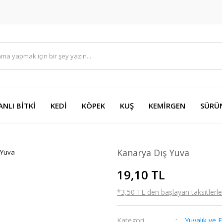
ANLI BİTKİ
KEDİ
KÖPEK
KUŞ
KEMİRGEN
SÜRÜ
Kanarya Dış Yuva
19,10 TL
*3,50 TL den başlayan taksitlerle!
Kategori
Yuvalık ve 