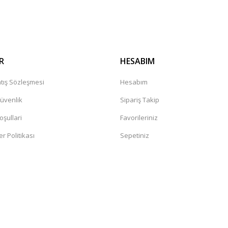
Gönder
R
HESABIM
tış Sözleşmesi
Hesabım
Güvenlik
Sipariş Takip
oşullari
Favorileriniz
er Politikası
Sepetiniz