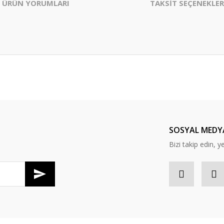
ÜRÜN YORUMLARI
TAKSİT SEÇENEKLER
er konularda yetersiz gördüğünüz noktaları öneri formunu kullanarak tarafım
Bu ürüne ilk yorumu siz yapın!
Yorum Yaz
SOSYAL MEDY
Bizi takip edin, y