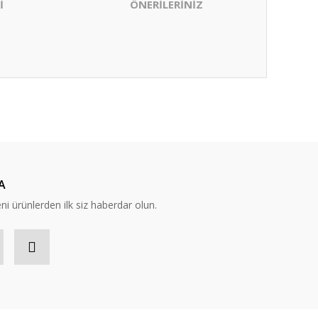
İ
ÖNERİLERİNİZ
ıza iletebilirsiniz.
A
eni ürünlerden ilk siz haberdar olun.