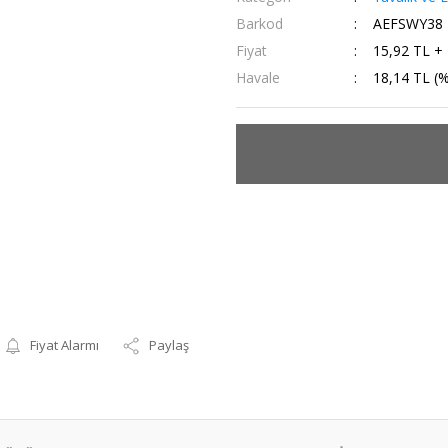
Barkod
AEFSWY38
Fiyat
15,92 TL +
Havale
18,14 TL (%
Fiyat Alarmı
Paylaş