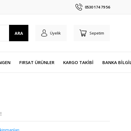
0530 174 79 56
ARA
Üyelik
Sepetim
NGEN
FIRSAT ÜRÜNLER
KARGO TAKİBİ
BANKA BİLGİ
!
Ekipmanları