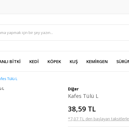
ANLI BİTKİ
KEDİ
KÖPEK
KUŞ
KEMİRGEN
SÜRÜ
fes Tülü L
Diğer
Kafes Tülü L
38,59 TL
*7,07 TL den başlayan taksitlerle!