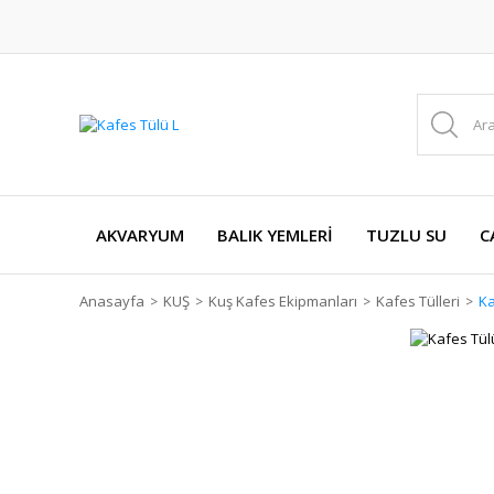
AKVARYUM
BALIK YEMLERİ
TUZLU SU
C
Anasayfa
KUŞ
Kuş Kafes Ekipmanları
Kafes Tülleri
Ka