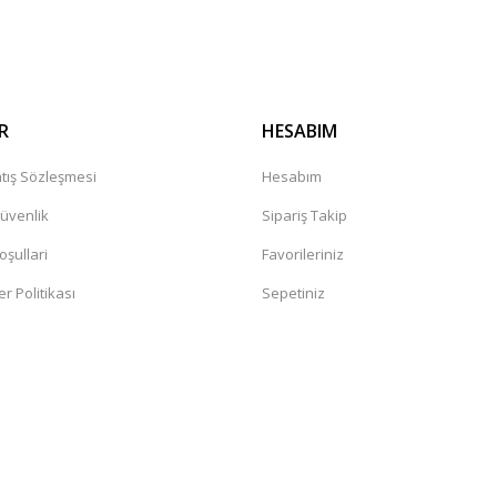
Gönder
R
HESABIM
tış Sözleşmesi
Hesabım
Güvenlik
Sipariş Takip
oşullari
Favorileriniz
er Politikası
Sepetiniz