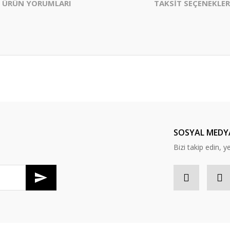
ÜRÜN YORUMLARI
TAKSİT SEÇENEKLER
er konularda yetersiz gördüğünüz noktaları öneri formunu kullanarak tarafım
Bu ürüne ilk yorumu siz yapın!
Yorum Yaz
SOSYAL MEDY
Bizi takip edin, y