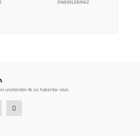
İ
ÖNERİLERİNİZ
ıza iletebilirsiniz.
A
eni ürünlerden ilk siz haberdar olun.