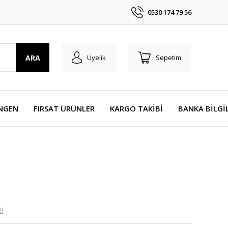
0530 174 79 56
ARA
Üyelik
Sepetim
NGEN
FIRSAT ÜRÜNLER
KARGO TAKİBİ
BANKA BİLGİ
!