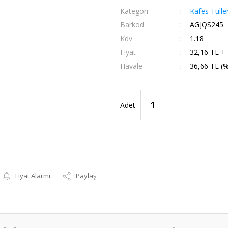
Kategori
Kafes Tüller
Barkod
AGJQS245
Kdv
1.18
Fiyat
32,16 TL +
Havale
36,66 TL (%
Adet
Fiyat Alarmı
Paylaş