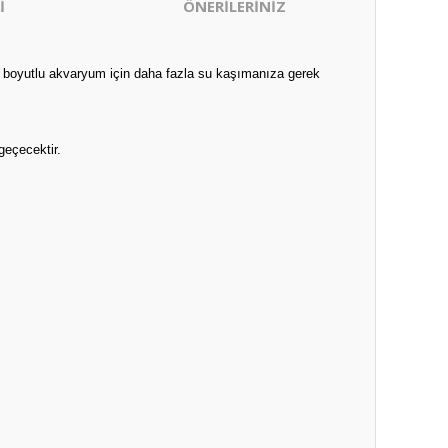
İ
ÖNERİLERİNİZ
Küçük boyutlu akvaryum için daha fazla su kaşımanıza gerek
geçecektir.