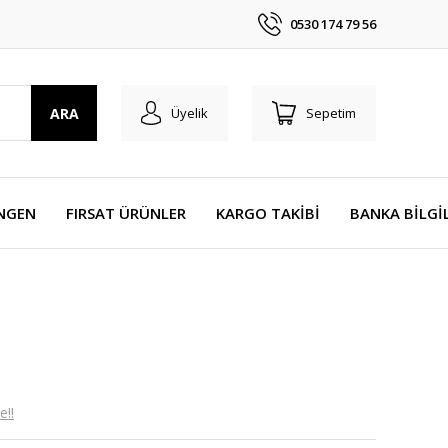
0530 174 79 56
ARA
Üyelik
Sepetim
NGEN
FIRSAT ÜRÜNLER
KARGO TAKİBİ
BANKA BİLGİ
e!!