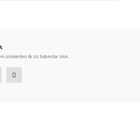
ıza iletebilirsiniz.
A
eni ürünlerden ilk siz haberdar olun.