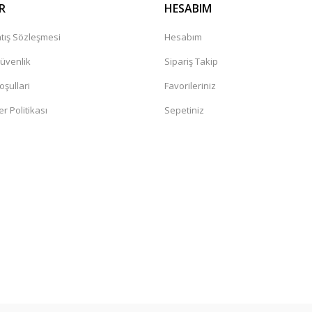
R
HESABIM
tış Sözleşmesi
Hesabım
Güvenlik
Sipariş Takip
oşullari
Favorileriniz
er Politikası
Sepetiniz