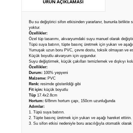
ÜRÜN AÇIKLAMASI
Bu su değiştirici sifon etkisinden yararlanır, bununla birlikt
yoktur.
Özellikler:
Özel tüp tasarımı, akvaryumdaki suyu manuel olarak değiştirm
Tüpü suya batırın, tüpte basınç üretmek için yukarı ve aşağı 
Yumuşak uzun boru PVC, çevre dostu, toksik olmayan ve es
Küçük boyutlu akvaryum için uygundur.
Suyu değiştirmek, küçük çakılları temizlemek ve dışkıyı ko
Özellikler:
Durum:
100% yepyeni
Malzeme:
PVC
Renk:
resimde gösterildiği gibi
Fit için:
küçük boyutlu
Tüp
17.4x2.8cm
Hortum:
6/8mm hortum çapı, 150cm uzunluğunda
Adımlar:
1. Tüpü suya batırın.
2. Tüpte basınç üretmek için yukarı ve aşağı hareket ettirin.
3. Su sifon etkisi nedeniyle boru aracılığıyla otomatik olarak 