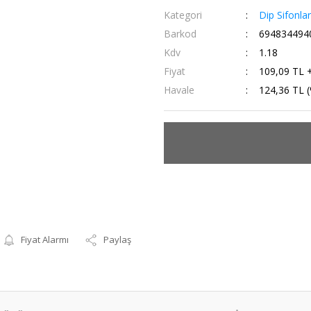
Kategori
Dip Sifonlar
Barkod
694834494
Kdv
1.18
Fiyat
109,09 TL 
Havale
124,36 TL (
Fiyat Alarmı
Paylaş