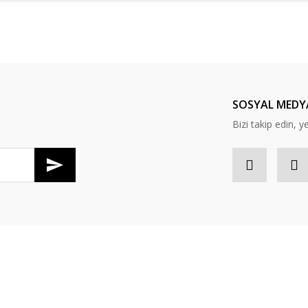
er konularda yetersiz gördüğünüz noktaları öneri formunu kullanarak tarafım
Bu ürüne ilk yorumu siz yapın!
Yorum Yaz
SOSYAL MEDY
Bizi takip edin, y
Gönder