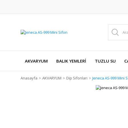
AKVARYUM
BALIK YEMLERİ
TUZLU SU
C
Anasayfa
AKVARYUM
Dip Sifonları
Jeneca AS-999 Mini S