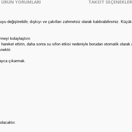
ÜRÜN YORUMLARI
TAKSİT SEÇENEKLER
e suyu değiştirebilir, dışkıyı ve çakılları zahmetsiz olarak kaldırabilirsiniz. 
eyi kolaylaştırır.
hareket ettirin, daha sonra su sifon etkisi nedeniyle borudan otomatik olarak 
nektir.
layca çıkarmak.
olacaktır.