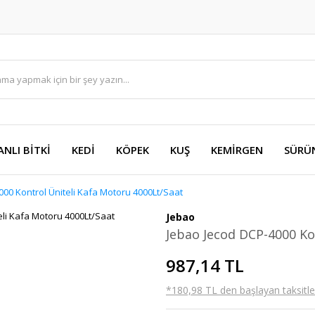
ANLI BİTKİ
KEDİ
KÖPEK
KUŞ
KEMİRGEN
SÜRÜ
00 Kontrol Üniteli Kafa Motoru 4000Lt/Saat
Jebao
Jebao Jecod DCP-4000 Ko
987,14 TL
*180,98 TL den başlayan taksitler