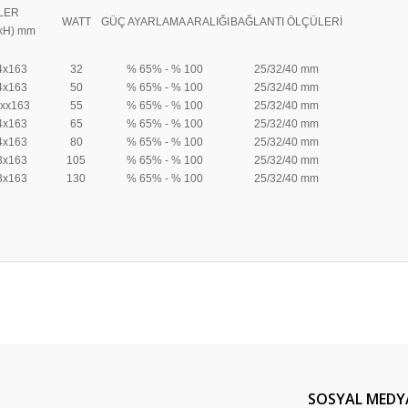
LER
WATT
GÜÇ AYARLAMA ARALIĞI
BAĞLANTI ÖLÇÜLERİ
xH) mm
4x163
32
% 65% - % 100
25/32/40 mm
4x163
50
% 65% - % 100
25/32/40 mm
xx163
55
% 65% - % 100
25/32/40 mm
4x163
65
% 65% - % 100
25/32/40 mm
4x163
80
% 65% - % 100
25/32/40 mm
3x163
105
% 65% - % 100
25/32/40 mm
3x163
130
% 65% - % 100
25/32/40 mm
er konularda yetersiz gördüğünüz noktaları öneri formunu kullanarak tarafım
Bu ürüne ilk yorumu siz yapın!
Yorum Yaz
SOSYAL MEDY