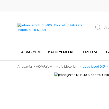
AKVARYUM
BALIK YEMLERİ
TUZLU SU
C
Anasayfa
AKVARYUM
Kafa Motorları
Jebao Jecod DCP-40