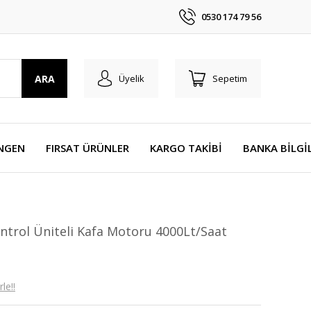
0530 174 79 56
ARA
Üyelik
Sepetim
NGEN
FIRSAT ÜRÜNLER
KARGO TAKİBİ
BANKA BİLGİ
ntrol Üniteli Kafa Motoru 4000Lt/Saat
le!!