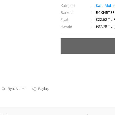
Kategori
Kafa Motorl
Barkod
BCKNRT38
Fiyat
822,62 TL 
Havale
937,79 TL (
Fiyat Alarmı
Paylaş