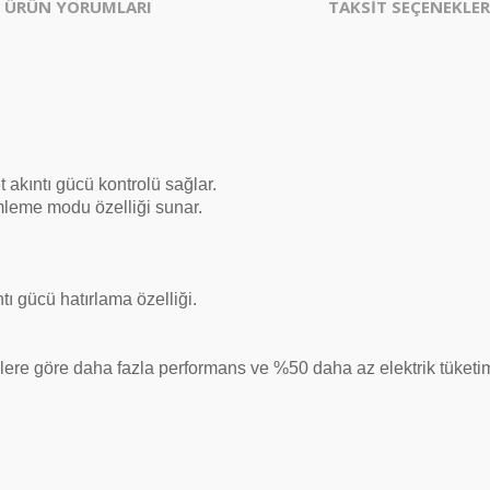
ÜRÜN YORUMLARI
TAKSİT SEÇENEKLER
akıntı gücü kontrolü sağlar.
mleme modu özelliği sunar.
tı gücü hatırlama özelliği.
llere göre daha fazla performans ve %50 daha az elektrik tüketim