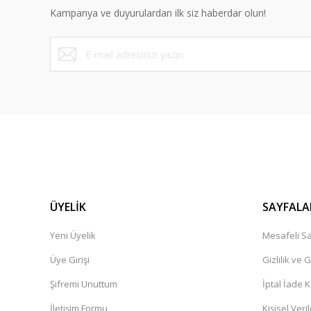
Kampanya ve duyurulardan ilk siz haberdar olun!
Ürün fiyatı diğer sitelerden daha pahalı.
Bu ürüne benzer farklı alternatifler olmalı.
ÜYELİK
SAYFALA
Yeni Üyelik
Mesafeli Sa
Üye Girişi
Gizlilik ve 
Şifremi Unuttum
İptal İade K
İletişim Formu
Kişisel Veril