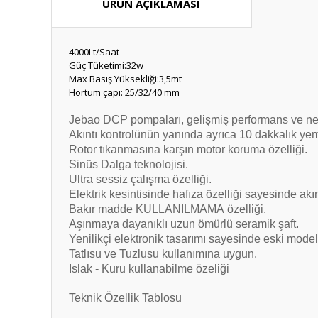
ÜRÜN AÇIKLAMASI
4000Lt/Saat
Güç Tüketimi:32w
Max Basış Yüksekliği:3,5mt
Hortum çapı: 25/32/40 mm
Jebao DCP pompaları, gelişmiş performans ve net 
Akıntı kontrolünün yanında ayrıca 10 dakkalık ye
Rotor tıkanmasına karşın motor koruma özelliği.
Sinüs Dalga teknolojisi.
Ultra sessiz çalışma özelliği.
Elektrik kesintisinde hafıza özelliği sayesinde akın
Bakır madde
KULLANILMAMA
özelliği.
Aşınmaya dayanıklı uzun ömürlü seramik şaft.
Yenilikçi elektronik tasarımı sayesinde eski mode
Tatlısu ve Tuzlusu kullanımına uygun.
Islak - Kuru kullanabilme özeliği
Teknik Özellik Tablosu