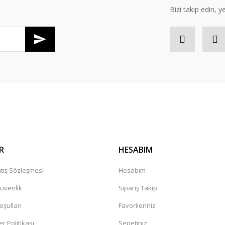
Bizi takip edin, y
Gönder
R
HESABIM
tış Sözleşmesi
Hesabım
Güvenlik
Sipariş Takip
oşullari
Favorileriniz
er Politikası
Sepetiniz