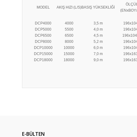
ÖLÇÜ
MODEL
AKIŞ HIZI (L/S)
BASIŞ YÜKSEKLİĞİ
(ENxBOY
DCP4000
4000
3,5 m
196x10
DCP5000
5500
4,0 m
196x10
DCP6500
6500
4,5 m
196x104
DCP8000
8000
5,2 m
196x10
DCP10000
10000
6,0 m
196x10
DCP15000
15000
7,0 m
196x16
DCP18000
18000
9,0 m
196x16
Bu ürünün fiyat bilgisi, resim, ürün açıklamalarında ve diğ
Görüş ve önerileriniz için teşekkür ederiz.
Ürün resmi kalitesiz, bozuk veya görüntülenemiyor.
Ürün açıklamasında eksik bilgiler bulunuyor.
E-BÜLTEN
Ürün bilgilerinde hatalar bulunuyor.