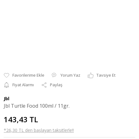
Yorum Yaz
Tavsiye Et
Fiyat Alarmı
Paylaş
Jbl
Jbl Turtle Food 100ml / 11gr.
143,43 TL
*26,30 TL den başlayan taksitlerle!!