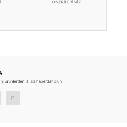
İ
ÖNERİLERİNİZ
ıza iletebilirsiniz.
A
eni ürünlerden ilk siz haberdar olun.