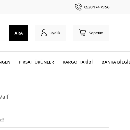
0530 174 79 56
ARA
Üyelik
Sepetim
NGEN
FIRSAT ÜRÜNLER
KARGO TAKİBİ
BANKA BİLGİ
Valf
e!!