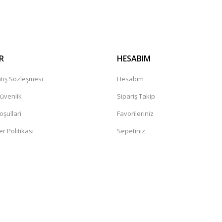
Gönder
R
HESABIM
tış Sözleşmesi
Hesabım
Güvenlik
Sipariş Takip
oşullari
Favorileriniz
er Politikası
Sepetiniz