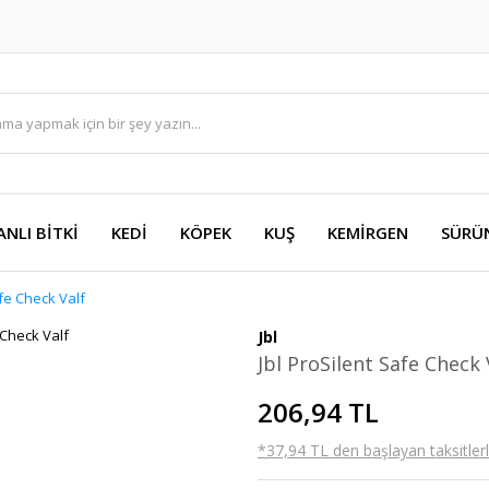
ANLI BİTKİ
KEDİ
KÖPEK
KUŞ
KEMİRGEN
SÜRÜ
afe Check Valf
Jbl
Jbl ProSilent Safe Check 
206,94 TL
*37,94 TL den başlayan taksitlerl