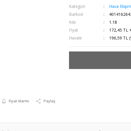
Kategori
Hava Ekipm
Barkod
401416264
Kdv
1.18
Fiyat
172,45 TL 
Havale
196,59 TL (
Fiyat Alarmı
Paylaş