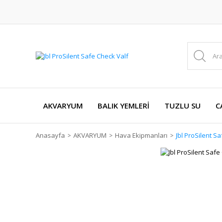
AKVARYUM
BALIK YEMLERİ
TUZLU SU
C
Anasayfa
AKVARYUM
Hava Ekipmanları
Jbl ProSilent S