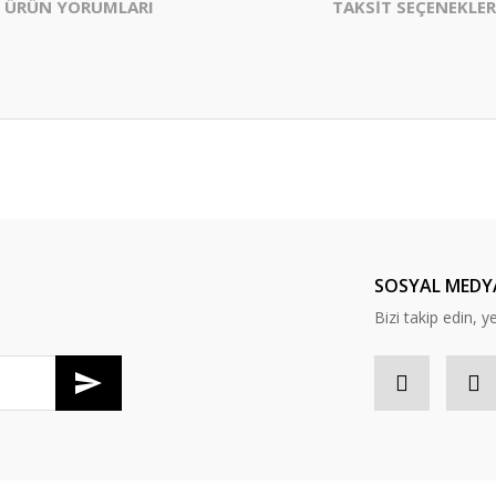
ÜRÜN YORUMLARI
TAKSİT SEÇENEKLER
er konularda yetersiz gördüğünüz noktaları öneri formunu kullanarak tarafım
Bu ürüne ilk yorumu siz yapın!
Yorum Yaz
SOSYAL MEDY
Bizi takip edin, y