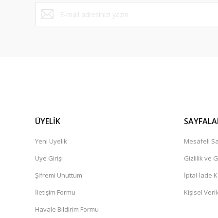
Bu ürüne benzer farklı alternatifler olmalı.
ÜYELİK
SAYFALA
Yeni Üyelik
Mesafeli Sa
Üye Girişi
Gizlilik ve 
Şifremi Unuttum
İptal İade K
İletişim Formu
Kişisel Veril
Havale Bildirim Formu