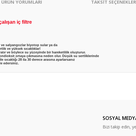
ÜRÜN YORUMLARI
TAKSİT SEÇENEKLER
lışan iç filtre
er ve salyangozlar biyotop sular ya da
tlik ve yüksek sıcaklıklar!
atır ve böylece su yüzeyinde bir hareketlilik oluşturur.
ndioksit ortaya çıkmasına neden olur. Düşük su sertliklerinde
 ile sıcaklığı 28 ila 30 derece arasına ayarlarsanız
e edersiniz.
er konularda yetersiz gördüğünüz noktaları öneri formunu kullanarak tarafım
Bu ürüne ilk yorumu siz yapın!
Yorum Yaz
SOSYAL MEDY
Bizi takip edin, y