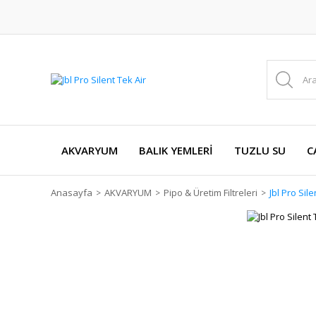
AKVARYUM
BALIK YEMLERİ
TUZLU SU
C
Anasayfa
AKVARYUM
Pipo & Üretim Filtreleri
Jbl Pro Sile