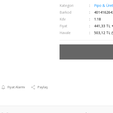
Kategori
Pipo & Üreti
Barkod
401416264
Kdv
1.18
Fiyat
441,33 TL 
Havale
503,12 TL (
Fiyat Alarmı
Paylaş