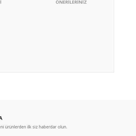
İ
ÖNERİLERİNİZ
ıza iletebilirsiniz.
A
eni ürünlerden ilk siz haberdar olun.