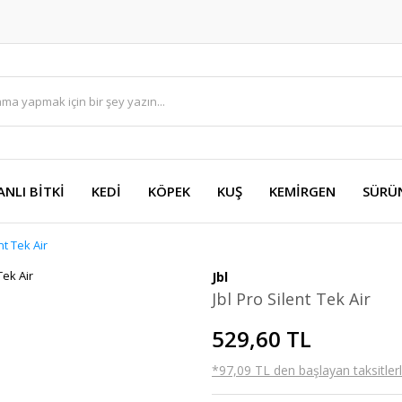
ANLI BİTKİ
KEDİ
KÖPEK
KUŞ
KEMİRGEN
SÜRÜ
nt Tek Air
Jbl
Jbl Pro Silent Tek Air
529,60 TL
*97,09 TL den başlayan taksitlerl