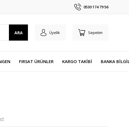
0530 174 79 56
ARA
Üyelik
Sepetim
NGEN
FIRSAT ÜRÜNLER
KARGO TAKİBİ
BANKA BİLGİ
e!!