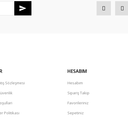
Gönder
R
HESABIM
tış Sözleşmesi
Hesabım
Güvenlik
Sipariş Takip
oşullari
Favorileriniz
er Politikası
Sepetiniz