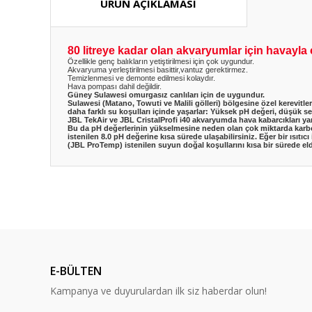
ÜRÜN AÇIKLAMASI
80 litreye kadar olan akvaryumlar için havayla ça
Özellikle genç balıkların yetiştirilmesi için çok uygundur.
Akvaryuma yerleştirilmesi basittir,vantuz gerektirmez.
Temizlenmesi ve demonte edilmesi kolaydır.
Hava pompası dahil değildir.
Güney Sulawesi omurgasız canlıları için de uygundur.
Sulawesi (Matano, Towuti ve Malili gölleri) bölgesine özel kerevitl
daha farklı su koşulları içinde yaşarlar: Yüksek pH değeri, düşük ser
JBL TekAir ve JBL CristalProfi i40 akvaryumda hava kabarcıkları yar
Bu da pH değerlerinin yükselmesine neden olan çok miktarda karbo
istenilen 8.0 pH değerine kısa sürede ulaşabilirsiniz. Eğer bir ısıtıcı
(JBL ProTemp) istenilen suyun doğal koşullarını kısa bir sürede eld
Bu ürünün fiyat bilgisi, resim, ürün açıklamalarında ve diğ
Görüş ve önerileriniz için teşekkür ederiz.
Ürün resmi kalitesiz, bozuk veya görüntülenemiyor.
Ürün açıklamasında eksik bilgiler bulunuyor.
E-BÜLTEN
Ürün bilgilerinde hatalar bulunuyor.
Kampanya ve duyurulardan ilk siz haberdar olun!
Ürün fiyatı diğer sitelerden daha pahalı.