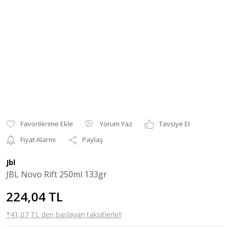
Yorum Yaz
Tavsiye Et
Fiyat Alarmı
Paylaş
Jbl
JBL Novo Rift 250ml 133gr
224,04 TL
*41,07 TL den başlayan taksitlerle!!