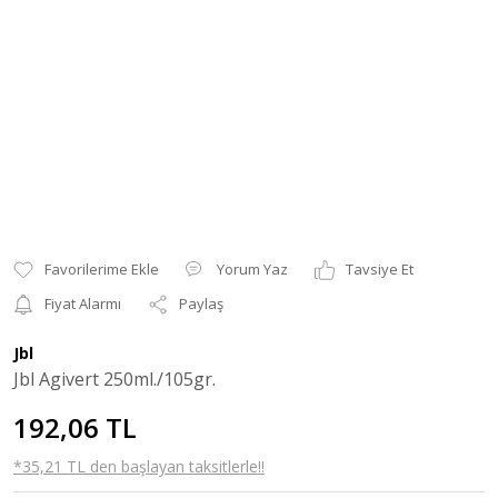
Yorum Yaz
Tavsiye Et
Fiyat Alarmı
Paylaş
Jbl
Jbl Agivert 250ml./105gr.
192,06 TL
*35,21 TL den başlayan taksitlerle!!