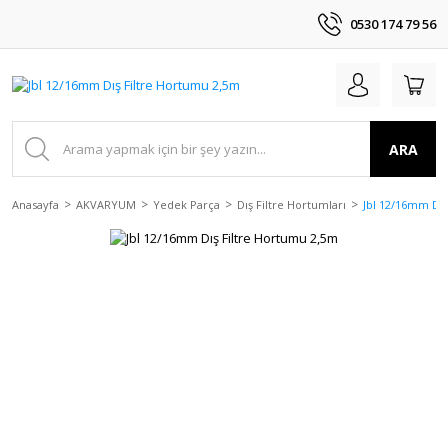
0530 174 79 56
ARA
Anasayfa
AKVARYUM
Yedek Parça
Dış Filtre Hortumları
Jbl 12/16mm Dış