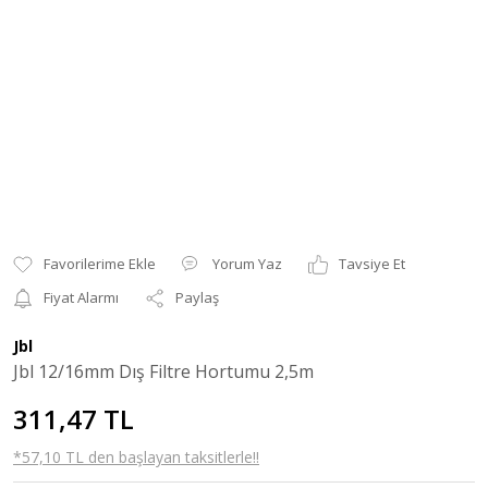
Yorum Yaz
Tavsiye Et
Fiyat Alarmı
Paylaş
Jbl
Jbl 12/16mm Dış Filtre Hortumu 2,5m
311,47 TL
*57,10 TL den başlayan taksitlerle!!