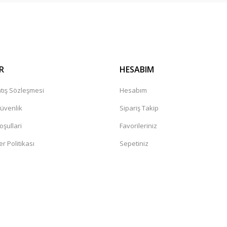
Gönder
R
HESABIM
tış Sözleşmesi
Hesabım
Güvenlik
Sipariş Takip
oşullari
Favorileriniz
er Politikası
Sepetiniz