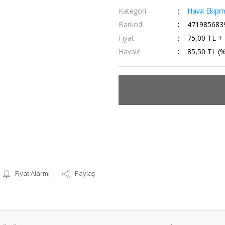
Kategori
Hava Ekipm
Barkod
471985683
Fiyat
75,00 TL +
Havale
85,50 TL (%
Fiyat Alarmı
Paylaş