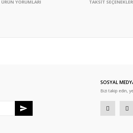
ÜRÜN YORUMLARI
TAKSİT SEÇENEKLER
er konularda yetersiz gördüğünüz noktaları öneri formunu kullanarak tarafım
Bu ürüne ilk yorumu siz yapın!
Yorum Yaz
SOSYAL MEDY
Bizi takip edin, y