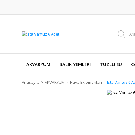
AKVARYUM
BALIK YEMLERİ
TUZLU SU
C
Anasayfa
AKVARYUM
Hava Ekipmanları
Ista Vantuz 6 A