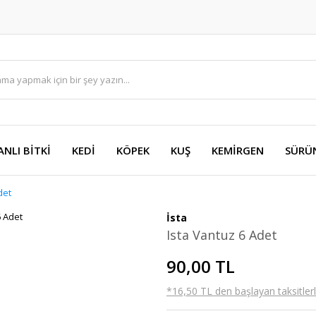
ANLI BİTKİ
KEDİ
KÖPEK
KUŞ
KEMİRGEN
SÜRÜ
det
İsta
Ista Vantuz 6 Adet
90,00 TL
*16,50 TL den başlayan taksitlerl