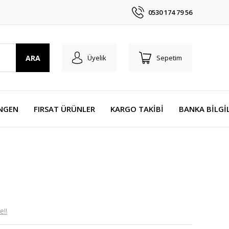
0530 174 79 56
ARA
Üyelik
Sepetim
NGEN
FIRSAT ÜRÜNLER
KARGO TAKİBİ
BANKA BİLGİ
e!!