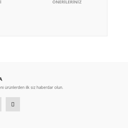
İ
ÖNERİLERİNİZ
ıza iletebilirsiniz.
A
eni ürünlerden ilk siz haberdar olun.