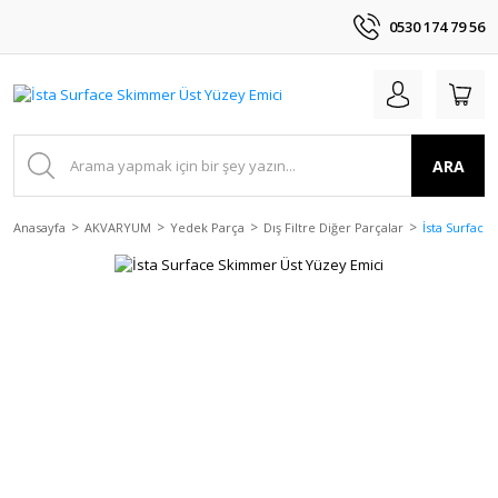
0530 174 79 56
ARA
Anasayfa
AKVARYUM
Yedek Parça
Dış Filtre Diğer Parçalar
İsta Surface