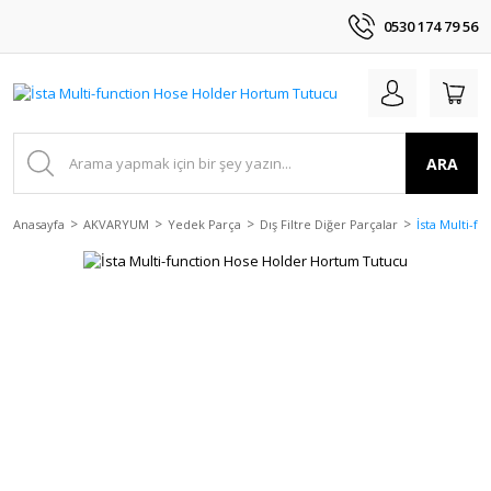
0530 174 79 56
ARA
Anasayfa
AKVARYUM
Yedek Parça
Dış Filtre Diğer Parçalar
İsta Multi-f