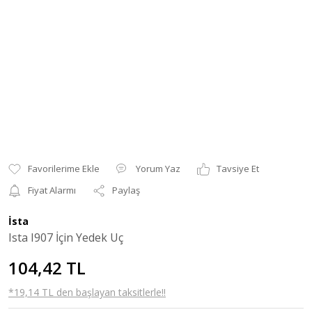
Yorum Yaz
Tavsiye Et
Fiyat Alarmı
Paylaş
İsta
Ista I907 İçin Yedek Uç
104,42 TL
*19,14 TL den başlayan taksitlerle!!