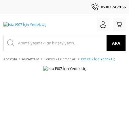
0530 174 79 56
ARA
Anasayfa
AKVARYUM
Temizlik Ekipmanları
Ista I907 İçin Yedek Uç