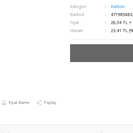
Kategori
Karbon
Barkod
471985683
Fiyat
20,54 TL +
Havale
23,41 TL (%
Fiyat Alarmı
Paylaş