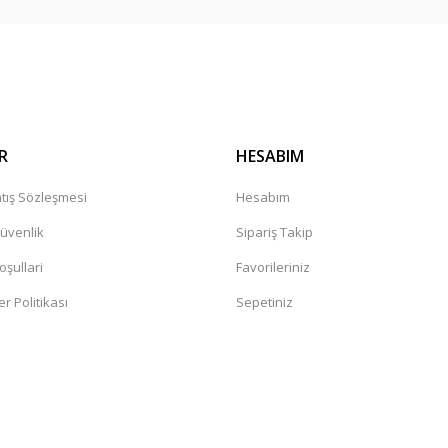
Gönder
R
HESABIM
tış Sözleşmesi
Hesabım
Güvenlik
Sipariş Takip
oşullari
Favorileriniz
er Politikası
Sepetiniz