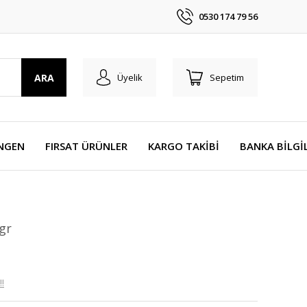
0530 174 79 56
ARA
Üyelik
Sepetim
NGEN
FIRSAT ÜRÜNLER
KARGO TAKİBİ
BANKA BİLGİ
0gr
!