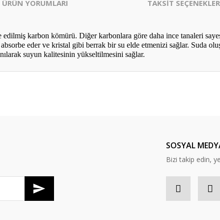
ÜRÜN YORUMLARI
TAKSİT SEÇENEKLER
 edilmiş karbon kömürü. Diğer karbonlara göre daha ince tanaleri sayesi
absorbe eder ve kristal gibi berrak bir su elde etmenizi sağlar. Suda olu
ılarak suyun kalitesinin yükseltilmesini sağlar.
er konularda yetersiz gördüğünüz noktaları öneri formunu kullanarak tarafım
Bu ürüne ilk yorumu siz yapın!
Yorum Yaz
SOSYAL MEDY
Bizi takip edin, y