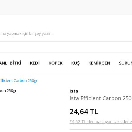
ANLI BİTKİ
KEDİ
KÖPEK
KUŞ
KEMİRGEN
SÜRÜ
Efficient Carbon 250gr
İsta
Ista Efficient Carbon 25
24,64 TL
*4,52 TL den başlayan taksitlerle!