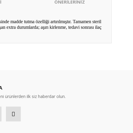
İ
ÖNERİLERİNİZ
nde madde tutma özelliği artırılmıştır. Tamamen steril
şan extra durumlarda; aşırı kirlenme, tedavi sonrası ilaç
ıza iletebilirsiniz.
A
eni ürünlerden ilk siz haberdar olun.