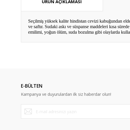
ÜRÜN AÇIKLAMASI
Seçilmiş yüksek kalite hindistan cevizi kabuğundan elde
ve saftır. Sudaki askı ve süspanse maddeleri kısa sürede 
emilimi, yoğun ölüm, suda bozulma gibi olaylarda kullan
Bu ürünün fiyat bilgisi, resim, ürün açıklamalarında ve diğ
Görüş ve önerileriniz için teşekkür ederiz.
Ürün resmi kalitesiz, bozuk veya görüntülenemiyor.
Ürün açıklamasında eksik bilgiler bulunuyor.
E-BÜLTEN
Ürün bilgilerinde hatalar bulunuyor.
Kampanya ve duyurulardan ilk siz haberdar olun!
Ürün fiyatı diğer sitelerden daha pahalı.
Bu ürüne benzer farklı alternatifler olmalı.