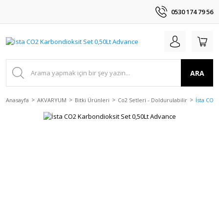
0530 174 79 56
ARA
Anasayfa
AKVARYUM
Bitki Ürünleri
Co2 Setleri - Doldurulabilir
İsta CO2