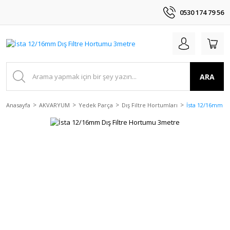
0530 174 79 56
ARA
Anasayfa
AKVARYUM
Yedek Parça
Dış Filtre Hortumları
İsta 12/16mm D