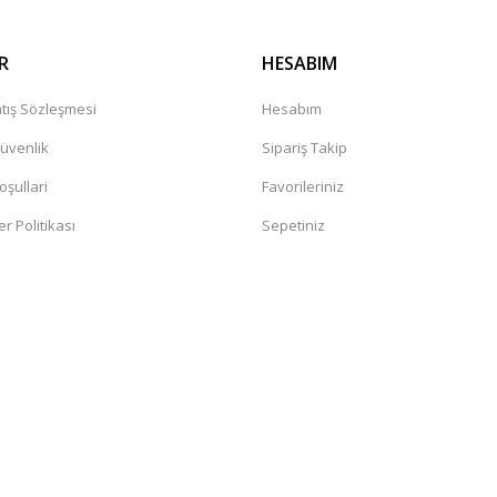
R
HESABIM
tış Sözleşmesi
Hesabım
Güvenlik
Sipariş Takip
oşullari
Favorileriniz
er Politikası
Sepetiniz