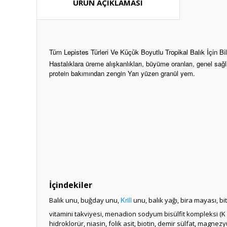
ÜRÜN AÇIKLAMASI
Tüm Lepistes Türleri Ve Küçük Boyutlu Tropikal Balık İçin 
Hastalıklara üreme alışkanlıkları, büyüme oranları, genel sağlı
protein bakımından zengin Yarı yüzen granül yem.
İçindekiler
Krill
Balık unu, buğday unu,
unu, balık yağı, bira mayası, bi
vitamini takviyesi, menadion sodyum bisülfit kompleksi (K vi
hidroklorür, niasin, folik asit, biotin, demir sülfat, magnez