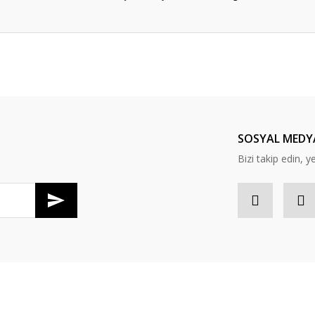
er konularda yetersiz gördüğünüz noktaları öneri formunu kullanarak tarafım
Bu ürüne ilk yorumu siz yapın!
Yorum Yaz
SOSYAL MEDY
Bizi takip edin, y
Gönder