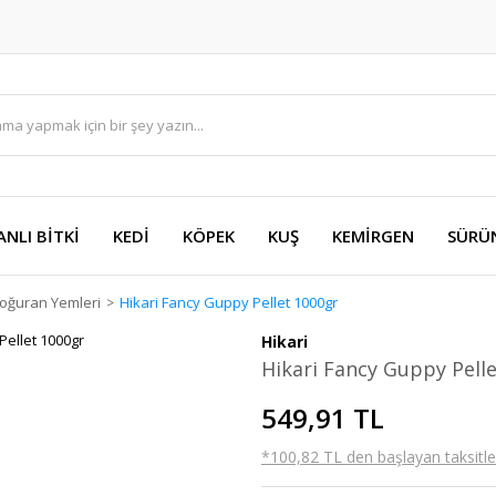
ANLI BİTKİ
KEDİ
KÖPEK
KUŞ
KEMİRGEN
SÜRÜ
Doğuran Yemleri
Hikari Fancy Guppy Pellet 1000gr
Hikari
Hikari Fancy Guppy Pell
549,91 TL
*100,82 TL den başlayan taksitler