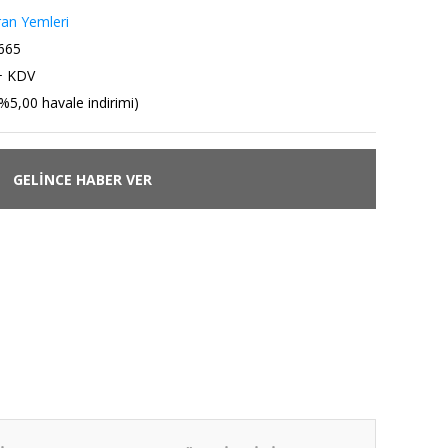
ran Yemleri
665
+ KDV
%5,00 havale indirimi)
GELİNCE HABER VER