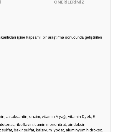
İ
ÖNERİLERİNİZ
şkanlıkları içine kapsamlı bir araştırma sonucunda geliştirilen
in, astaksantin, enzim, vitamin A yağı, vitamin D₃ ek, E
ntotenat, riboflavin, tiamin mononitrat, piridoksin
lt sülfat, bakır sülfat, kalsiyum iyodat, alüminyum hidroksit.