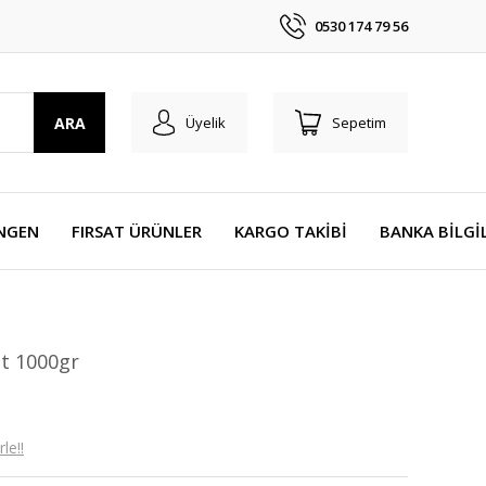
0530 174 79 56
ARA
Üyelik
Sepetim
NGEN
FIRSAT ÜRÜNLER
KARGO TAKİBİ
BANKA BİLGİ
et 1000gr
le!!