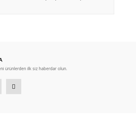
ıza iletebilirsiniz.
A
eni ürünlerden ilk siz haberdar olun.