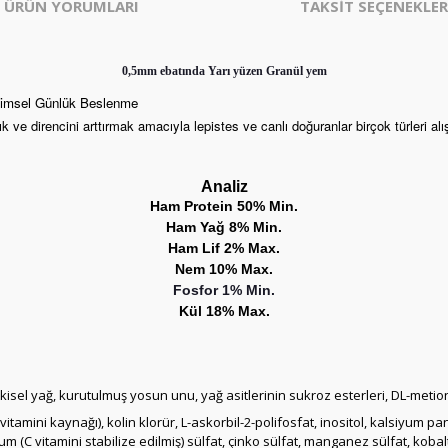
ÜRÜN YORUMLARI
TAKSİT SEÇENEKLER
0,5mm ebatında Yarı yüzen Granül yem
Bilimsel Günlük Beslenme
k ve direncini arttırmak amacıyla lepistes ve canlı doğuranlar birçok türleri alı
Analiz
Ham Protein 50% Min.
Ham Yağ 8% Min.
Ham Lif 2% Max.
Nem 10% Max.
Fosfor 1% Min.
Kül 18% Max.
tkisel yağ, kurutulmuş yosun unu, yağ asitlerinin sukroz esterleri, DL-metion
tamini kaynağı), kolin klorür, L-askorbil-2-polifosfat, inositol, kalsiyum pa
yum (C vitamini stabilize edilmiş) sülfat, çinko sülfat, manganez sülfat, koba