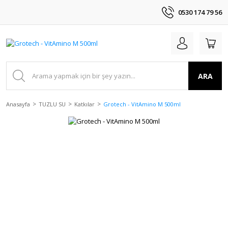
0530 174 79 56
ARA
Anasayfa
TUZLU SU
Katkılar
Grotech - VitAmino M 500ml