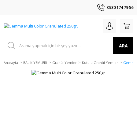
0530 174 79 56
ARA
Anasayfa
BALIK YEMLERİ
Granül Yemler
Kutulu Granül Yemler
Gemma M