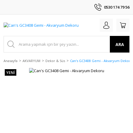
0530 174 79 56
ARA
Anasayfa
AKVARYUM
Dekor & Süs
Can's GC3408 Gemi - Akvaryum Dekoru
YENİ